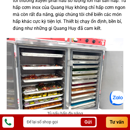
tôi thường xuyên phải nấu số lượng lớn hải sản hấp. Tủ
hấp cơm inox của Quang Huy không chỉ hấp cơm ngon
mà còn rất đa năng, giúp chúng tôi chế biến các món
hấp khác cực kỳ tiện lợi. Thiết bị chạy ổn định, bền bỉ,
đúng như những gì Quang Huy đã cam kết.
Tủ nấu hấp đa năng
Gửi
Tư vấn
Bác Dũng (chủ cửa hàng cơm):
Tôi đã dùng qua nhiều