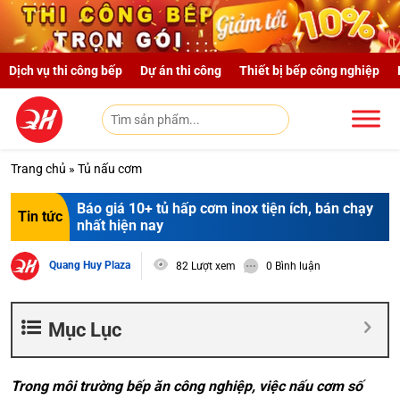
Skip to main content
Dịch vụ thi công bếp
Dự án thi công
Thiết bị bếp công nghiệp
Trang chủ
»
Tủ nấu cơm
Báo giá 10+ tủ hấp cơm inox tiện ích, bán chạy
Tin tức
nhất hiện nay
Quang Huy Plaza
82 Lượt xem
0 Bình luận
Mục Lục
Trong môi trường bếp ăn công nghiệp, việc nấu cơm số