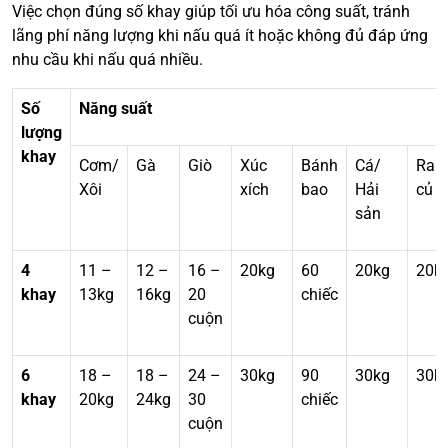
Việc chọn đúng số khay giúp tối ưu hóa công suất, tránh
lãng phí năng lượng khi nấu quá ít hoặc không đủ đáp ứng
nhu cầu khi nấu quá nhiều.
Số
Năng suất
lượng
khay
Cơm/
Gà
Giò
Xúc
Bánh
Cá/
Rau
Xôi
xích
bao
Hải
củ
sản
4
11 –
12 –
16 –
20kg
60
20kg
20k
khay
13kg
16kg
20
chiếc
cuộn
6
18 –
18 –
24 –
30kg
90
30kg
30k
khay
20kg
24kg
30
chiếc
cuộn