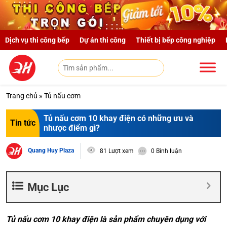
Skip to main content
Dịch vụ thi công bếp
Dự án thi công
Thiết bị bếp công nghiệp
Trang chủ
»
Tủ nấu cơm
Tủ nấu cơm 10 khay điện có những ưu và
Tin tức
nhược điểm gì?
Quang Huy Plaza
81 Lượt xem
0 Bình luận
Mục Lục
Tủ nấu cơm 10 khay điện là sản phẩm chuyên dụng với