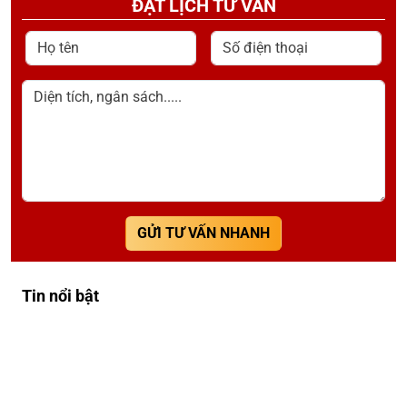
ĐẶT LỊCH TƯ VẤN
Họ tên
Số điện thoại
Diện tích, ngân sách.....
GỬI TƯ VẤN NHANH
Tin nổi bật