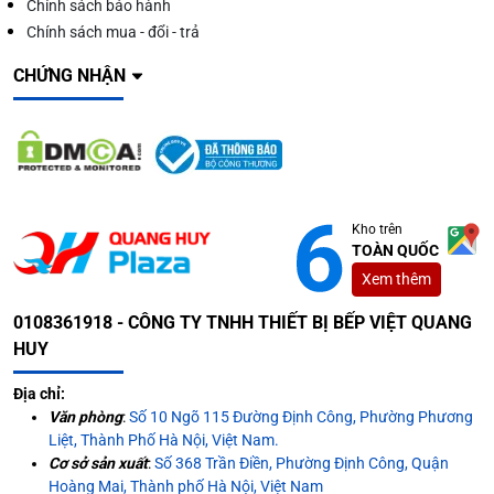
Chính sách bảo hành
Chính sách mua - đổi - trả
CHỨNG NHẬN
Kho trên
TOÀN QUỐC
Xem thêm
0108361918 - CÔNG TY TNHH THIẾT BỊ BẾP VIỆT QUANG
HUY
Địa chỉ:
Văn phòng
:
Số 10 Ngõ 115 Đường Định Công, Phường Phương
Liệt, Thành Phố Hà Nội, Việt Nam.
Cơ sở sản xuất
:
Số 368 Trần Điền, Phường Định Công, Quận
Hoàng Mai, Thành phố Hà Nội, Việt Nam