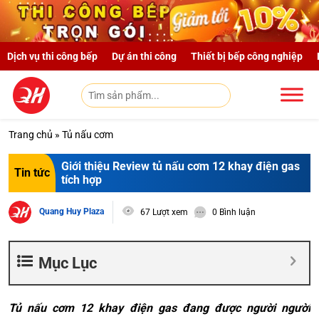
Skip to main content
Dịch vụ thi công bếp
Dự án thi công
Thiết bị bếp công nghiệp
Trang chủ
»
Tủ nấu cơm
Giới thiệu Review tủ nấu cơm 12 khay điện gas
Tin tức
tích hợp
Quang Huy Plaza
67 Lượt xem
0 Bình luận
Mục Lục
Tủ nấu cơm 12 khay điện gas đang được người người