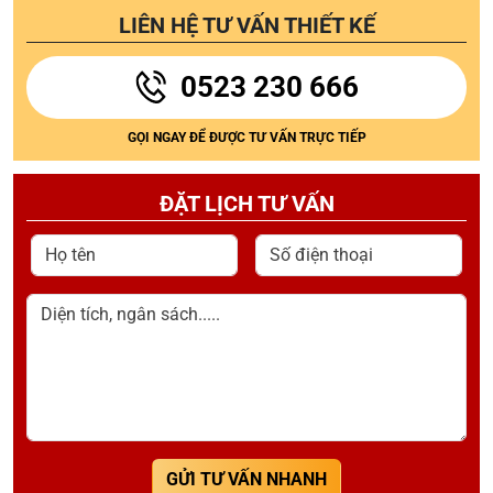
LIÊN HỆ TƯ VẤN THIẾT KẾ
0523 230 666
GỌI NGAY ĐỂ ĐƯỢC TƯ VẤN TRỰC TIẾP
ĐẶT LỊCH TƯ VẤN
Họ tên
Số điện thoại
Diện tích, ngân sách.....
GỬI TƯ VẤN NHANH