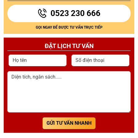
0523 230 666
GỌI NGAY ĐỂ ĐƯỢC TƯ VẤN TRỰC TIẾP
ĐẶT LỊCH TƯ VẤN
Họ tên
Số điện thoại
Diện tích, ngân sách.....
GỬI TƯ VẤN NHANH