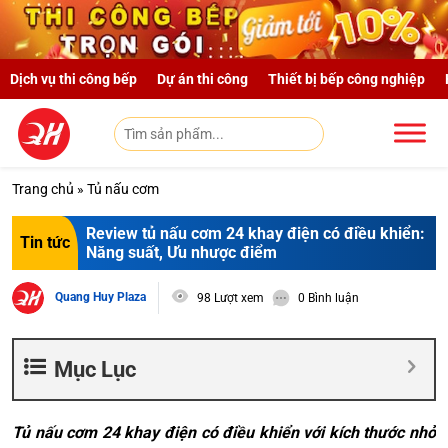
Skip to main content
Dịch vụ thi công bếp
Dự án thi công
Thiết bị bếp công nghiệp
Trang chủ
»
Tủ nấu cơm
Review tủ nấu cơm 24 khay điện có điều khiển:
Tin tức
Năng suất, Ưu nhược điểm
Quang Huy Plaza
98 Lượt xem
0 Bình luận
Mục Lục
Tủ nấu cơm 24 khay điện có điều khiển với kích thước nhỏ