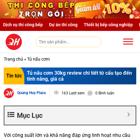
Skip to main content
Dịch vụ thi công bếp
Dự án thi công
Thiết bị bếp công nghiệp
Trang chủ
»
Tủ nấu cơm
Tủ nấu cơm 30kg review chi tiết từ cấu tạo đến
Tin tức
tính năng, giá cả
Quang Huy Plaza
163 Lượt xem
0 Bình luận
Mục Lục
Với công suất lớn và khả năng đáp ứng linh hoạt nhu cầu