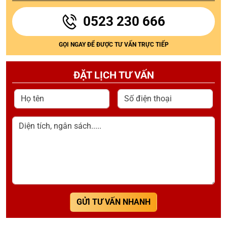
0523 230 666
GỌI NGAY ĐỂ ĐƯỢC TƯ VẤN TRỰC TIẾP
ĐẶT LỊCH TƯ VẤN
Họ tên
Số điện thoại
Diện tích, ngân sách.....
GỬI TƯ VẤN NHANH