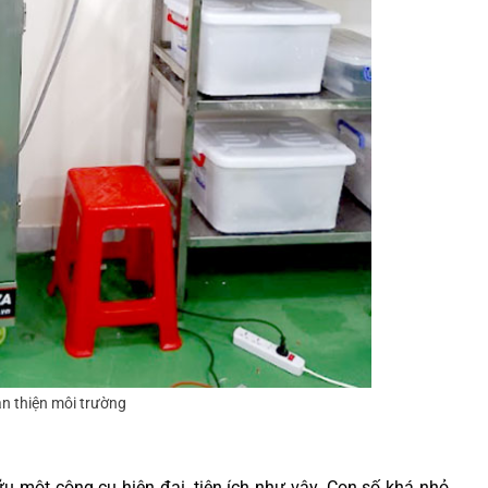
n thiện môi trường
ữu một công cụ hiện đại, tiện ích như vậy. Con số khá nhỏ