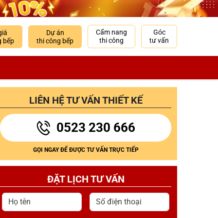
Cẩm nang
Góc
giá
Dự án
thi công
tư vấn
g bếp
thi công bếp
LIÊN HỆ TƯ VẤN THIẾT KẾ
0523 230 666
GỌI NGAY ĐỂ ĐƯỢC TƯ VẤN TRỰC TIẾP
ĐẶT LỊCH TƯ VẤN
Họ tên
Số điện thoại