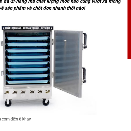
ấp đa-zi-năng mà chất lượng món nào cũng vượt xa mong
về sản phẩm và chốt đơn nhanh thôi nào!
ủ cơm điện 8 khay