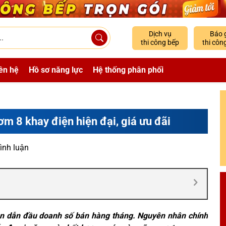
Dịch vụ
Báo 
thi công bếp
thi côn
ên hệ
Hồ sơ năng lực
Hệ thống phân phối
ơm 8 khay điện hiện đại, giá ưu đãi
ình luận
ện dẫn đầu doanh số bán hàng tháng. Nguyên nhân chính