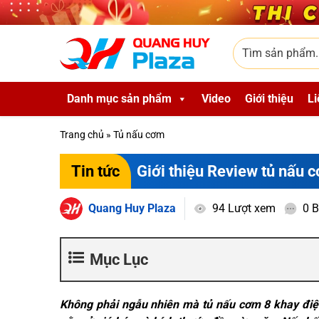
Skip to main content
Tìm sản phẩm
Danh mục sản phẩm
Video
Giới thiệu
Li
Trang chủ
»
Tủ nấu cơm
Giới thiệu Review tủ nấu c
Tin tức
Quang Huy Plaza
94 Lượt xem
0 B
Mục Lục
Không phải ngẫu nhiên mà tủ nấu cơm 8 khay đi