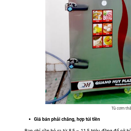
Tủ cơm thâ
Giá bán phải chăng, hợp túi tiền
Bạn chỉ cần bỏ ra từ 8,5 – 11,5 triệu đồng để sở h