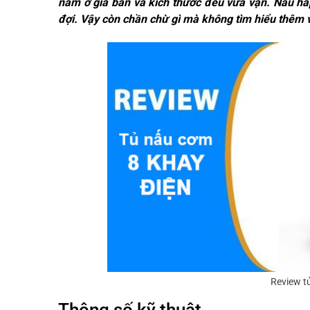
nằm ở giá bán và kích thước đều vừa vặn. Nấu h
đợi. Vậy còn chần chừ gì mà không tìm hiểu thêm 
Review t
Thông số kỹ thuật