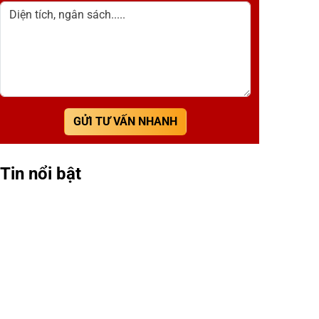
Diện tích, ngân sách.....
GỬI TƯ VẤN NHANH
Tin nổi bật