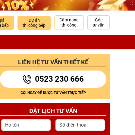
Cẩm nang
Góc
giá
Dự án
thi công
tư vấn
g bếp
thi công bếp
LIÊN HỆ TƯ VẤN THIẾT KẾ
0523 230 666
GỌI NGAY ĐỂ ĐƯỢC TƯ VẤN TRỰC TIẾP
ĐẶT LỊCH TƯ VẤN
Họ tên
Số điện thoại