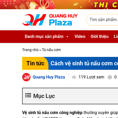
Skip to main content
Tìm sản phẩm
Danh mục sản phẩm
Video
Giới thiệu
Li
Trang chủ
»
Tủ nấu cơm
Cách vệ sinh tủ nấu cơm 
Tin tức
Quang Huy Plaza
119 Lượt xem
0
Mục Lục
Vệ sinh tủ nấu cơm công nghiệp
thường xuyên giúp 