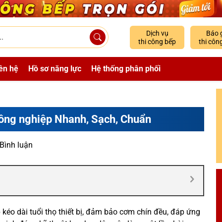
Dịch vụ
Báo 
thi công bếp
thi côn
ên hệ
Hồ sơ năng lực
Hệ thống phân phối
công nghiệp Nhanh, Sạch, Chuẩn
 Bình luận
kéo dài tuổi thọ thiết bị, đảm bảo cơm chín đều, đáp ứng