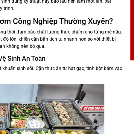
sinh đúng kỹ thuật hay bao lâu nên làm một lần, bài
 trình.
u Cơm Công Nghiệp Thường Xuyên?
 đồng thời đảm bảo chất lượng thực phẩm cho từng mẻ nấu.
độ lớn, khiến cặn bẩn tích tụ nhanh hơn so với thiết bị
bạn không nên bỏ qua.
Vệ Sinh An Toàn
 khuẩn sinh sôi. Cặn thức ăn từ hạt gạo, tinh bột bám vào