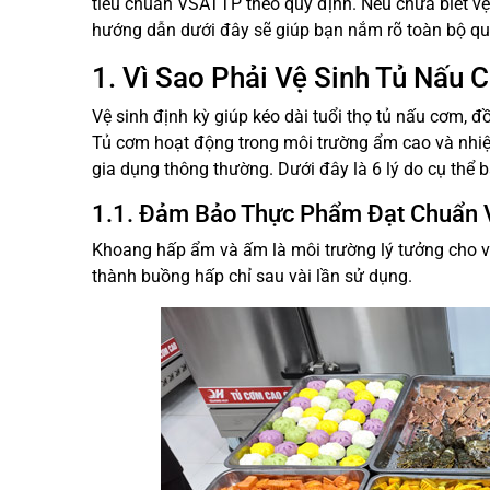
tiêu chuẩn VSATTP theo quy định. Nếu chưa biết vệ 
hướng dẫn dưới đây sẽ giúp bạn nắm rõ toàn bộ quy
1. Vì Sao Phải Vệ Sinh Tủ Nấ
Vệ sinh định kỳ giúp kéo dài tuổi thọ tủ nấu cơm,
Tủ cơm hoạt động trong môi trường ẩm cao và nhiệt 
gia dụng thông thường. Dưới đây là 6 lý do cụ thể 
1.1. Đảm Bảo Thực Phẩm Đạt Chuẩn 
Khoang hấp ẩm và ấm là môi trường lý tưởng cho vi
thành buồng hấp chỉ sau vài lần sử dụng.