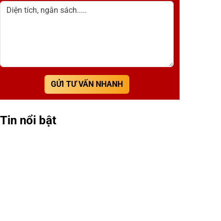
Diện tích, ngân sách.....
GỬI TƯ VẤN NHANH
Tin nổi bật