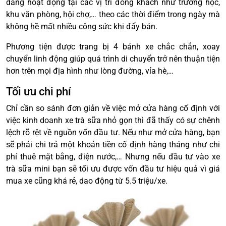
dàng hoạt động tại các vị trí đông khách như trường học,
khu văn phòng, hội chợ,… theo các thời điểm trong ngày mà
không hề mất nhiều công sức khi đẩy bán.
Phương tiện được trang bị 4 bánh xe chắc chắn, xoay
chuyển linh động giúp quá trình di chuyển trở nên thuận tiện
hơn trên mọi địa hình như lòng đường, vỉa hè,…
Tối ưu chi phí
Chỉ cần so sánh đơn giản về việc mở cửa hàng cố định với
việc kinh doanh xe trà sữa nhỏ gọn thì đã thấy có sự chênh
lệch rõ rệt về nguồn vốn đầu tư. Nếu như mở cửa hàng, bạn
sẽ phải chi trả một khoản tiền cố định hàng tháng như chi
phí thuê mặt bằng, điện nước,… Nhưng nếu đầu tư vào xe
trà sữa mini bạn sẽ tối ưu được vốn đầu tư hiệu quả vì giá
mua xe cũng khá rẻ, dao động từ 5.5 triệu/xe.