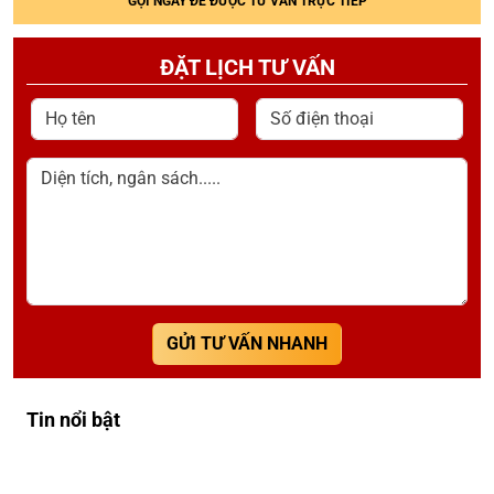
GỌI NGAY ĐỂ ĐƯỢC TƯ VẤN TRỰC TIẾP
ĐẶT LỊCH TƯ VẤN
Họ tên
Số điện thoại
Diện tích, ngân sách.....
GỬI TƯ VẤN NHANH
Tin nổi bật