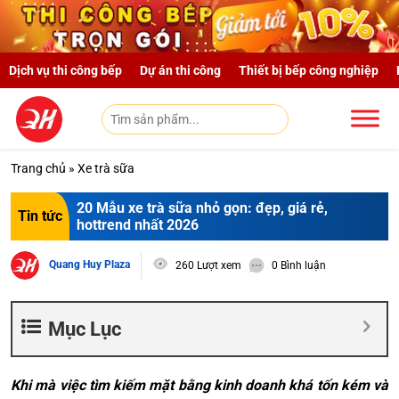
Skip to main content
Dịch vụ thi công bếp
Dự án thi công
Thiết bị bếp công nghiệp
Trang chủ
»
Xe trà sữa
20 Mẫu xe trà sữa nhỏ gọn: đẹp, giá rẻ,
Tin tức
hottrend nhất 2026
Quang Huy Plaza
260 Lượt xem
0 Bình luận
Mục Lục
Khi mà việc tìm kiếm mặt bằng kinh doanh khá tốn kém và