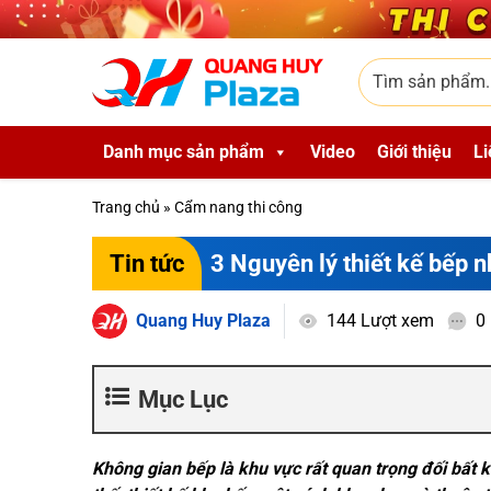
Skip to main content
Tìm sản phẩm
Danh mục sản phẩm
Video
Giới thiệu
Li
Trang chủ
»
Cẩm nang thi công
3 Nguyên lý thiết kế bếp 
Tin tức
Quang Huy Plaza
144 Lượt xem
0
Mục Lục
Không gian bếp là khu vực rất quan trọng đối bất 