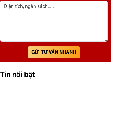
Diện tích, ngân sách.....
GỬI TƯ VẤN NHANH
Tin nổi bật