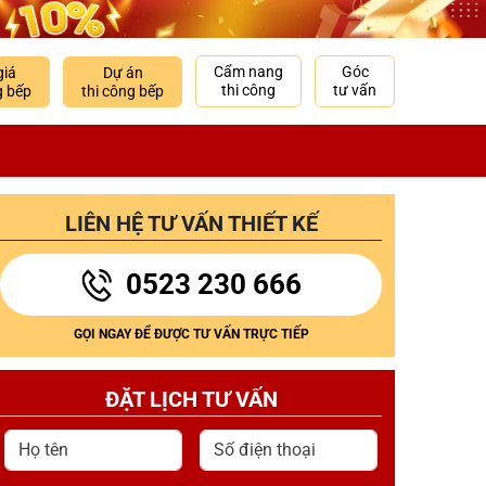
Cẩm nang
Góc
giá
Dự án
thi công
tư vấn
g bếp
thi công bếp
LIÊN HỆ TƯ VẤN THIẾT KẾ
0523 230 666
GỌI NGAY ĐỂ ĐƯỢC TƯ VẤN TRỰC TIẾP
ĐẶT LỊCH TƯ VẤN
Họ tên
Số điện thoại