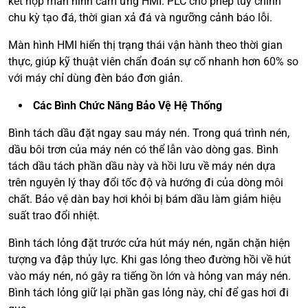
kết hợp màn hình cảm ứng HMI. PLC cho phép tùy chỉnh
chu kỳ tạo đá, thời gian xả đá và ngưỡng cảnh báo lỗi.
Màn hình HMI hiển thị trạng thái vận hành theo thời gian
thực, giúp kỹ thuật viên chẩn đoán sự cố nhanh hơn 60% so
với máy chỉ dùng đèn báo đơn giản.
Các Bình Chức Năng Bảo Vệ Hệ Thống
Bình tách dầu đặt ngay sau máy nén. Trong quá trình nén,
dầu bôi trơn của máy nén có thể lẫn vào dòng gas. Bình
tách dầu tách phần dầu này và hồi lưu về máy nén dựa
trên nguyên lý thay đổi tốc độ và hướng đi của dòng môi
chất. Bảo vệ dàn bay hơi khỏi bị bám dầu làm giảm hiệu
suất trao đổi nhiệt.
Bình tách lỏng đặt trước cửa hút máy nén, ngăn chặn hiện
tượng va đập thủy lực. Khi gas lỏng theo đường hồi về hút
vào máy nén, nó gây ra tiếng ồn lớn và hỏng van máy nén.
Bình tách lỏng giữ lại phần gas lỏng này, chỉ để gas hơi đi