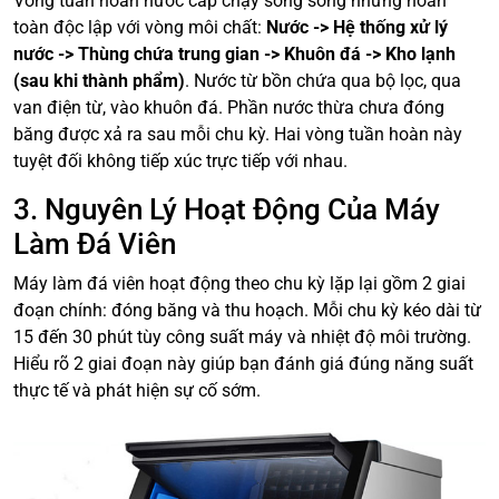
Vòng tuần hoàn nước cấp chạy song song nhưng hoàn
toàn độc lập với vòng môi chất:
Nước -> Hệ thống xử lý
nước -> Thùng chứa trung gian -> Khuôn đá -> Kho lạnh
(sau khi thành phẩm)
. Nước từ bồn chứa qua bộ lọc, qua
van điện từ, vào khuôn đá. Phần nước thừa chưa đóng
băng được xả ra sau mỗi chu kỳ. Hai vòng tuần hoàn này
tuyệt đối không tiếp xúc trực tiếp với nhau.
3. Nguyên Lý Hoạt Động Của Máy
Làm Đá Viên
Máy làm đá viên hoạt động theo chu kỳ lặp lại gồm 2 giai
đoạn chính: đóng băng và thu hoạch. Mỗi chu kỳ kéo dài từ
15 đến 30 phút tùy công suất máy và nhiệt độ môi trường.
Hiểu rõ 2 giai đoạn này giúp bạn đánh giá đúng năng suất
thực tế và phát hiện sự cố sớm.