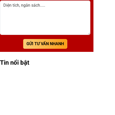
Diện tích, ngân sách.....
GỬI TƯ VẤN NHANH
Tin nổi bật