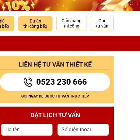
Cẩm nang
Góc
giá
Dự án
thi công
tư vấn
g bếp
thi công bếp
LIÊN HỆ TƯ VẤN THIẾT KẾ
0523 230 666
GỌI NGAY ĐỂ ĐƯỢC TƯ VẤN TRỰC TIẾP
ĐẶT LỊCH TƯ VẤN
Họ tên
Số điện thoại