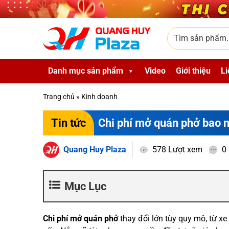
Skip to main content
Tìm sản phẩm
Danh mục sản phẩm
Video
Giới thiệu
Li
Trang chủ
»
Kinh doanh
Chi phí mở quán phở bao n
Tin tức
Quang Huy Plaza
578 Lượt xem
0
Mục Lục
Chi phí mở quán phở
thay đổi lớn tùy quy mô, từ x