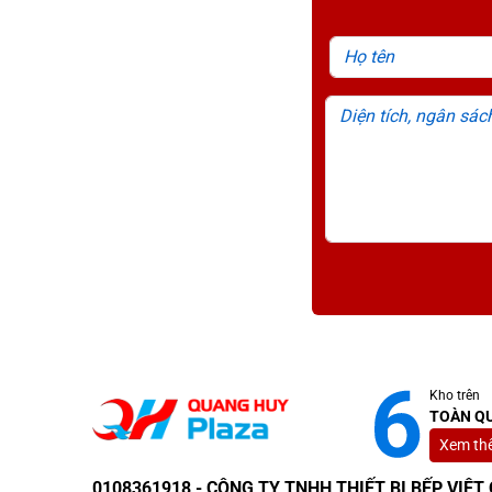
Tủ được thiết kế với 24 khay inox xếp tầng, cho
Kho trên
TOÀN Q
Xem th
0108361918 - CÔNG TY TNHH THIẾT BỊ BẾP VIỆ