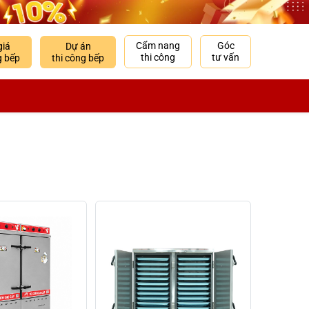
Cẩm nang
Góc
giá
Dự án
thi công
tư vấn
g bếp
thi công bếp