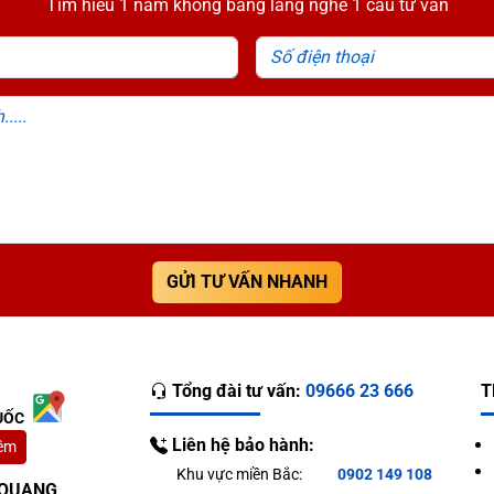
Tìm hiểu 1 năm không bằng lắng nghe 1 câu tư vấn
Họ tên
Số đ
Diện tích, ngân sách.....
 phép nấu hấp cùng lúc đa dạng thực phẩm trong một mẻ, đảm bả
GỬI TƯ VẤN NHANH
Tổng đài tư vấn:
09666 23 666
T
UỐC
Liên hệ bảo hành:
êm
Khu vực miền Bắc:
0902 149 108
T QUANG