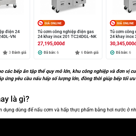
GIÁ ONLINE
GIÁ ONLINE
ệp điện 24
Tủ cơm công nghiệp điện gas
Tủ cơm công 
C24DL-VN
24 khay inox 201 TC24DGL-NK
24 khay ino
27,195,000
đ
30,345,000
3
Đánh giá
Đã bán:
6
6
Đánh giá
Đã bán:
6
o các bếp ăn tập thể quy mô lớn, khu công nghiệp và đơn vị cu
áp ứng yêu cầu nấu hấp số lượng lớn, đồng thời giúp bếp tối ư
y là gì?
ên dụng dùng để nấu cơm và hấp thực phẩm bằng hơi nước ở nh