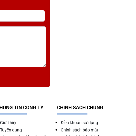
iện thoại
o món ăn chín đều, tơi xốp và không bị khê nhão.
HÔNG TIN CÔNG TY
CHÍNH SÁCH CHUNG
Giới thiệu
Điều khoản sử dụng
Tuyển dụng
Chính sách bảo mật