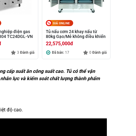
GIÁ ONLINE
nghiệp điện gas
Tủ nấu cơm 24 khay nấu từ
x 304 TC24DGL-VN
80kg Gạo/Mẻ không điều khiển
đ
22,575,000
đ
3
Đánh giá
Đã bán:
17
0
Đánh giá
ng cấp suất ăn công suất cao. Tủ có thể vận
u nhân lực và kiểm soát chất lượng thành phẩm
iệt độ cao.