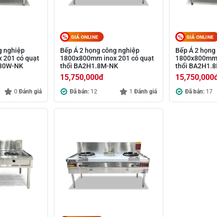
GIÁ ONLINE
GIÁ ONLINE
g nghiệp
Bếp Á 2 họng công nghiệp
Bếp Á 2 họng
 201 có quạt
1800x800mm inox 201 có quạt
1800x800mm 
180W-NK
thổi BA2H1.8M-NK
thổi BA2H1.
15,750,000
đ
15,750,000
0
Đánh giá
Đã bán:
12
1
Đánh giá
Đã bán:
17