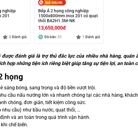
GIÁ ONLINE
g nghiệp
Bếp Á 2 họng công nghiệp
x 201
1500x800mm inox 201 có quạt
thổi BA2H1.5M-NK
13,650,000
đ
0
Đánh giá
Đã bán:
31
1
Đánh giá
được đánh giá là trợ thủ đắc lực của nhiều nhà hàng, quán 
ích hợp những tiện ích riêng biệt giúp tăng sự tiện lợi, an toà
 2 họng
vẻ sáng bóng, sang trọng và độ bền vượt trội.
nhu cầu nấu nướng lớn và nhanh chóng tại các nhà hàng, khách 
anh chóng, đơn giản, tiết kiệm công sức.
 nhu cầu) như bầu nước, quạt thổi, …
định và an toàn trong quá trình vận hành.
khi chế biến.