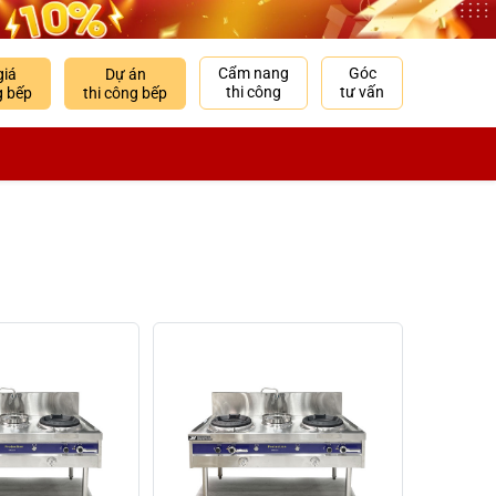
Cẩm nang
Góc
giá
Dự án
thi công
tư vấn
g bếp
thi công bếp