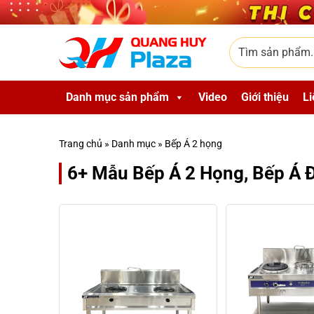
Skip to main content
Tìm sản phẩm
Danh mục sản phẩm
Video
Giới thiệu
Li
Trang chủ
»
Danh mục
»
Bếp Á 2 họng
6+ Mẫu Bếp Á 2 Họng, Bếp Á Đ