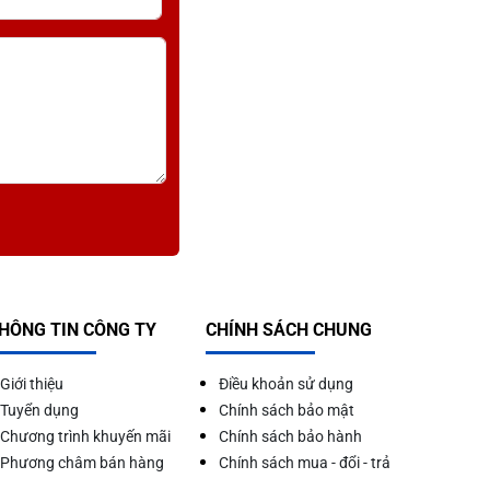
p dễ dàng đặt để các loại nồi chảo công nghiệp và
dùng chế biến một cách thuận tiện. Đặc biệt, với
 nồi mà không gây ảnh hưởng đến chất lượng thiết
ện các món hầm, xào, nấu một cách tối ưu nhất.
HÔNG TIN CÔNG TY
CHÍNH SÁCH CHUNG
a ngọn lửa mạnh, giúp rút ngắn thời gian nấu chín
Giới thiệu
Điều khoản sử dụng
Tuyển dụng
Chính sách bảo mật
Chương trình khuyến mãi
Chính sách bảo hành
Phương châm bán hàng
Chính sách mua - đổi - trả