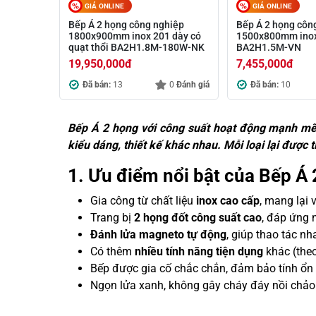
GIÁ ONLINE
GIÁ ONLINE
Bếp Á 2 họng công nghiệp
Bếp Á 2 họng côn
1800x900mm inox 201 dày có
1500x800mm ino
quạt thổi BA2H1.8M-180W-NK
BA2H1.5M-VN
19,950,000
đ
7,455,000
đ
Đã bán:
13
0
Đánh giá
Đã bán:
10
Bếp Á 2 họng với công suất hoạt động mạnh mẽ 
kiểu dáng, thiết kế khác nhau. Mỗi loại lại được t
1. Ưu điểm nổi bật của Bếp Á
Gia công từ chất liệu
inox cao cấp
, mang lại 
Trang bị
2 họng đốt công suất cao
, đáp ứng 
Đánh lửa magneto tự động
, giúp thao tác nh
Có thêm
nhiều tính năng tiện dụng
khác (theo
Bếp được gia cố chắc chắn, đảm bảo tính ổn 
Ngọn lửa xanh, không gây cháy đáy nồi chảo 