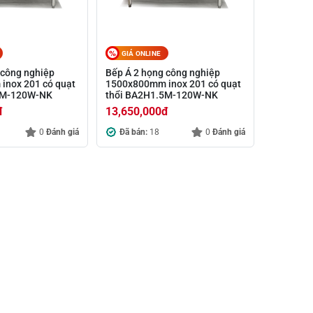
GIÁ ONLINE
 công nghiệp
Bếp Á 2 họng công nghiệp
inox 201 có quạt
1500x800mm inox 201 có quạt
8M-120W-NK
thổi BA2H1.5M-120W-NK
đ
13,650,000
đ
0
Đánh giá
Đã bán:
18
0
Đánh giá