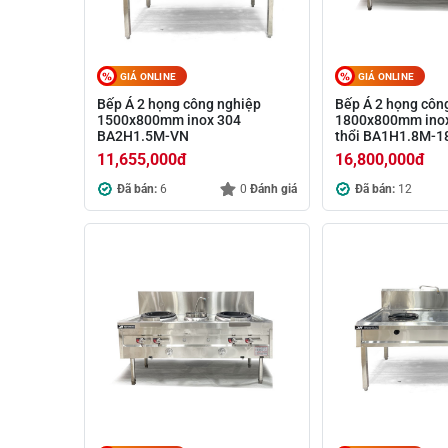
GIÁ ONLINE
GIÁ ONLINE
Bếp Á 2 họng công nghiệp
Bếp Á 2 họng côn
1500x800mm inox 304
1800x800mm inox
BA2H1.5M-VN
thổi BA1H1.8M-
11,655,000
đ
16,800,000
đ
Đã bán:
6
0
Đánh giá
Đã bán:
12