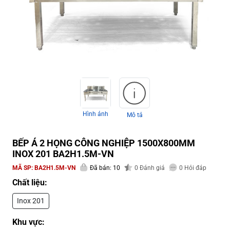
Hình ảnh
Mô tả
BẾP Á 2 HỌNG CÔNG NGHIỆP 1500X800MM
INOX 201 BA2H1.5M-VN
MÃ SP:
BA2H1.5M-VN
Đã bán: 10
0
Đánh giá
0
Hỏi đáp
Chất liệu:
Inox 201
Khu vực: