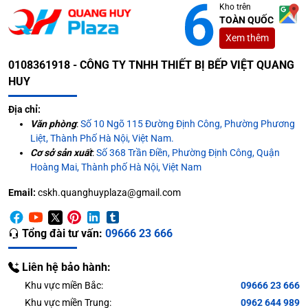
Kho trên
TOÀN QUỐC
Xem thêm
0108361918 - CÔNG TY TNHH THIẾT BỊ BẾP VIỆT QUANG
HUY
Địa chỉ:
Văn phòng
:
Số 10 Ngõ 115 Đường Định Công, Phường Phương
Liệt, Thành Phố Hà Nội, Việt Nam.
Cơ sở sản xuất
:
Số 368 Trần Điền, Phường Định Công, Quận
Hoàng Mai, Thành phố Hà Nội, Việt Nam
Email:
cskh.quanghuyplaza@gmail.com
Tổng đài tư vấn:
09666 23 666
Liên hệ bảo hành:
Khu vực miền Bắc:
09666 23 666
Khu vực miền Trung:
0962 644 989