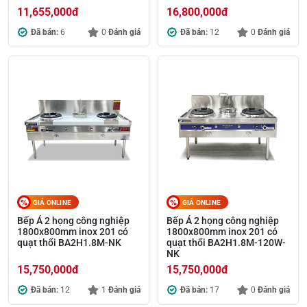
11,655,000
đ
16,800,000
đ
Đã bán:
6
0
Đánh giá
Đã bán:
12
0
Đánh giá
GIÁ ONLINE
GIÁ ONLINE
Bếp Á 2 họng công nghiệp
Bếp Á 2 họng công nghiệp
1800x800mm inox 201 có
1800x800mm inox 201 có
quạt thổi BA2H1.8M-NK
quạt thổi BA2H1.8M-120W-
NK
15,750,000
đ
15,750,000
đ
Đã bán:
12
1
Đánh giá
Đã bán:
17
0
Đánh giá