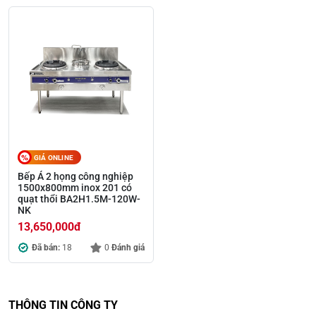
GIÁ ONLINE
Bếp Á 2 họng công nghiệp
1500x800mm inox 201 có
quạt thổi BA2H1.5M-120W-
NK
13,650,000
đ
Đã bán:
18
0
Đánh giá
THÔNG TIN CÔNG TY