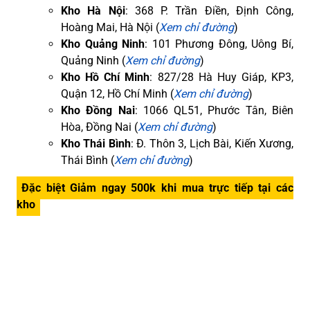
Kho Hà Nội
: 368 P. Trần Điền, Định Công,
Hoàng Mai, Hà Nội (
Xem chỉ đường
)
Kho Quảng Ninh
: 101 Phương Đông, Uông Bí,
Quảng Ninh (
Xem chỉ đường
)
Kho Hồ Chí Minh
: 827/28 Hà Huy Giáp, KP3,
Quận 12, Hồ Chí Minh (
Xem chỉ đường
)
Kho Đồng Nai
: 1066 QL51, Phước Tân, Biên
Hòa, Đồng Nai (
Xem chỉ đường
)
Kho Thái Bình
: Đ. Thôn 3, Lịch Bài, Kiến Xương,
Thái Bình (
Xem chỉ đường
)
Đặc biệt Giảm ngay 500k khi mua trực tiếp tại các
kho