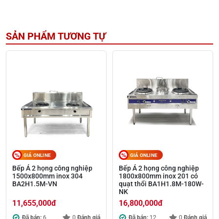
SẢN PHẨM TƯƠNG TỰ
GIÁ ONLINE
GIÁ ONLINE
Bếp Á 2 họng công nghiệp
Bếp Á 2 họng công nghiệp
1500x800mm inox 304
1800x800mm inox 201 có
BA2H1.5M-VN
quạt thổi BA1H1.8M-180W-
NK
11,655,000
đ
16,800,000
đ
Đã bán:
6
0
Đánh giá
Đã bán:
12
0
Đánh giá