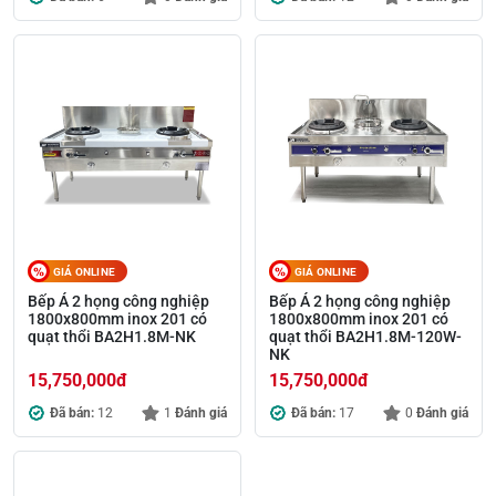
GIÁ ONLINE
GIÁ ONLINE
Bếp Á 2 họng công nghiệp
Bếp Á 2 họng công nghiệp
1800x800mm inox 201 có
1800x800mm inox 201 có
quạt thổi BA2H1.8M-NK
quạt thổi BA2H1.8M-120W-
NK
15,750,000
đ
15,750,000
đ
Đã bán:
12
1
Đánh giá
Đã bán:
17
0
Đánh giá