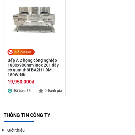
GIÁ ONLINE
Bếp Á 2 họng công nghiệp
1800x900mm inox 201 dày
có quạt thổi BA2H1.8M-
180W-NK
19,950,000
đ
Đã bán:
13
0
Đánh giá
THÔNG TIN CÔNG TY
Giới thiệu