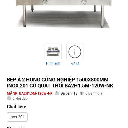
Hình ảnh
Mô tả
BẾP Á 2 HỌNG CÔNG NGHIỆP 1500X800MM
INOX 201 CÓ QUẠT THỔI BA2H1.5M-120W-NK
MÃ SP:
BA2H1.5M-120W-NK
Đã bán: 18
0
Đánh giá
0
Hỏi đáp
Chất liệu:
Inox 201