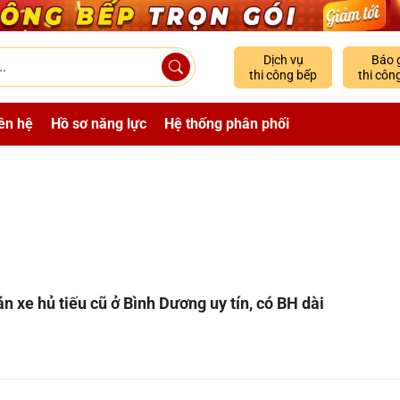
Dịch vụ
Báo 
thi công bếp
thi côn
ên hệ
Hồ sơ năng lực
Hệ thống phân phối
án xe hủ tiếu cũ ở Bình Dương uy tín, có BH dài