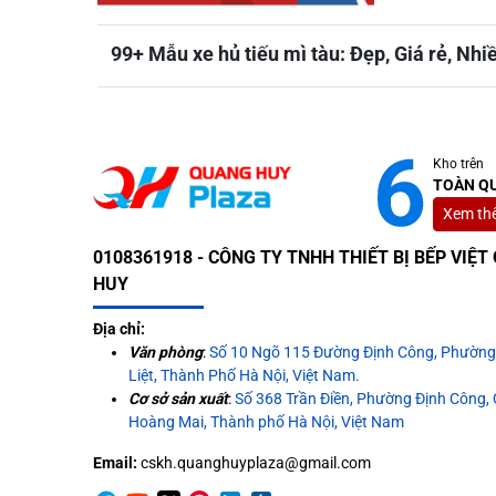
99+ Mẫu xe hủ tiếu mì tàu: Đẹp, Giá rẻ, Nhi
Kho trên
TOÀN Q
Xem th
0108361918 - CÔNG TY TNHH THIẾT BỊ BẾP VIỆ
HUY
Địa chỉ:
Văn phòng
:
Số 10 Ngõ 115 Đường Định Công, Phườn
Liệt, Thành Phố Hà Nội, Việt Nam.
Cơ sở sản xuất
:
Số 368 Trần Điền, Phường Định Công,
Hoàng Mai, Thành phố Hà Nội, Việt Nam
Email:
cskh.quanghuyplaza@gmail.com