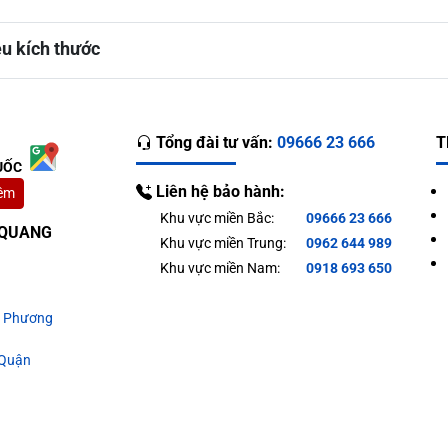
ều kích thước
Tổng đài tư vấn:
09666 23 666
T
UỐC
Liên hệ bảo hành:
êm
Khu vực miền Bắc:
09666 23 666
T QUANG
Khu vực miền Trung:
0962 644 989
Khu vực miền Nam:
0918 693 650
g Phương
 Quận