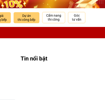
Cẩm nang
Góc
giá
Dự án
thi công
tư vấn
g bếp
thi công bếp
Tin nổi bật