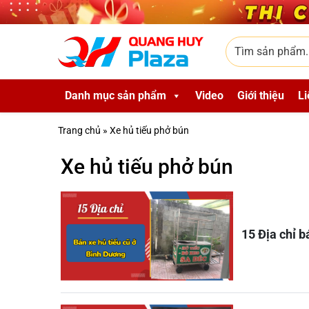
Skip to main content
Tìm sản phẩm
Danh mục sản phẩm
Video
Giới thiệu
Li
Trang chủ
»
Xe hủ tiếu phở bún
Xe hủ tiếu phở bún
15 Địa chỉ b