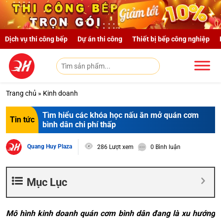
Skip to main content
Dịch vụ thi công bếp
Dự án thi công
Thiết bị bếp công nghiệp
Trang chủ
»
Kinh doanh
Tìm hiểu các khóa học nấu ăn mở quán cơm
Tin tức
bình dân chi phí thấp
Quang Huy Plaza
286 Lượt xem
0 Bình luận
Mục Lục
Mô hình kinh doanh quán cơm bình dân đang là xu hướng