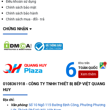
Điều khoản sử dụng
Chính sách bảo mật
Chính sách bảo hành
Chính sách mua - đổi - trả
CHỨNG NHẬN
Kho trên
TOÀN QUỐC
Xem thêm
0108361918 - CÔNG TY TNHH THIẾT BỊ BẾP VIỆT QUANG
HUY
Địa chỉ:
Văn phòng
:
Số 10 Ngõ 115 Đường Định Công, Phường Phương
Liệt, Thành Phố Hà Nội, Việt Nam.