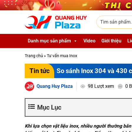
Skip to main content
Tìm sản phẩm
Danh mục sản phẩm
Video
Giới thiệu
Li
Trang chủ
»
Tư vấn mua Inox
So sánh Inox 304 và 430 c
Tin tức
Quang Huy Plaza
98 Lượt xem
0 B
Mục Lục
Khi lựa chọn vật liệu inox, nhiều người thường băn