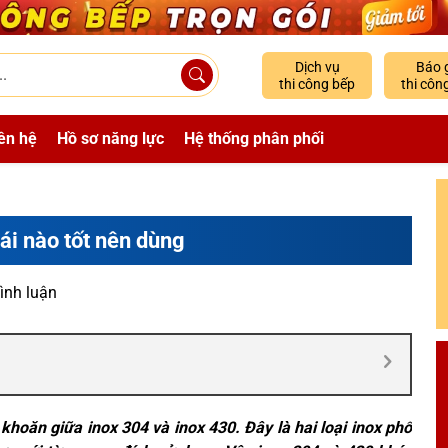
Dịch vụ
Báo 
thi công bếp
thi côn
ên hệ
Hồ sơ năng lực
Hệ thống phân phối
ái nào tốt nên dùng
ình luận
 khoăn giữa inox 304 và inox 430. Đây là hai loại inox phổ