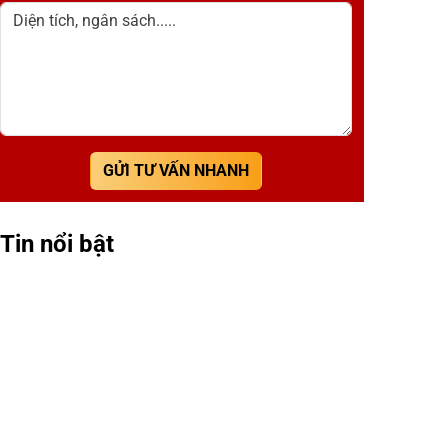
Diện tích, ngân sách.....
GỬI TƯ VẤN NHANH
Tin nổi bật