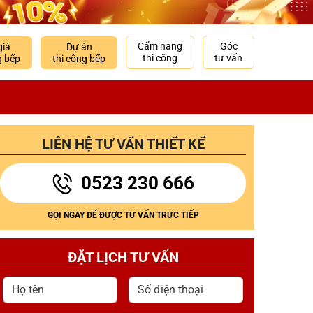
Cẩm nang
Góc
giá
Dự án
thi công
tư vấn
g bếp
thi công bếp
LIÊN HỆ TƯ VẤN THIẾT KẾ
0523 230 666
GỌI NGAY ĐỂ ĐƯỢC TƯ VẤN TRỰC TIẾP
ĐẶT LỊCH TƯ VẤN
Họ tên
Số điện thoại