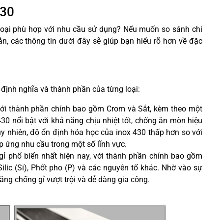
430
loại phù hợp với nhu cầu sử dụng? Nếu muốn so sánh chi
ắn, các thông tin dưới đây sẽ giúp bạn hiểu rõ hơn về đặc
 định nghĩa và thành phần của từng loại:
, với thành phần chính bao gồm Crom và Sắt, kèm theo một
0 nổi bật với khả năng chịu nhiệt tốt, chống ăn mòn hiệu
Tuy nhiên, độ ổn định hóa học của inox 430 thấp hơn so với
p ứng nhu cầu trong một số lĩnh vực.
gỉ phổ biến nhất hiện nay, với thành phần chính bao gồm
ilic (Si), Phốt pho (P) và các nguyên tố khác. Nhờ vào sự
ăng chống gỉ vượt trội và dễ dàng gia công.