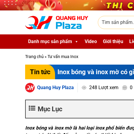
Skip to main content
Tìm sản phẩm
Danh mục sản phẩm
Video
Giới thiệu
Li
Trang chủ
»
Tư vấn mua Inox
Inox bóng và inox mờ có g
Tin tức
Quang Huy Plaza
248 Lượt xem
0
Mục Lục
Inox bóng và inox mờ là hai loại inox phổ biến đ