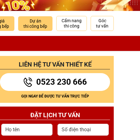
Cẩm nang
Góc
giá
Dự án
thi công
tư vấn
g bếp
thi công bếp
LIÊN HỆ TƯ VẤN THIẾT KẾ
0523 230 666
GỌI NGAY ĐỂ ĐƯỢC TƯ VẤN TRỰC TIẾP
ĐẶT LỊCH TƯ VẤN
Họ tên
Số điện thoại