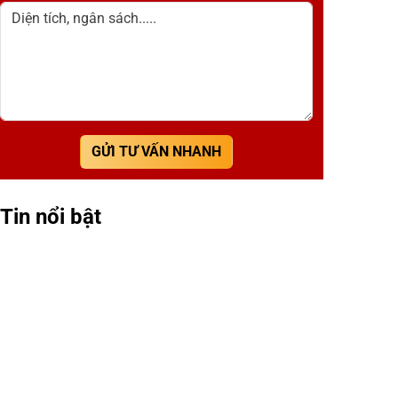
Diện tích, ngân sách.....
GỬI TƯ VẤN NHANH
Tin nổi bật