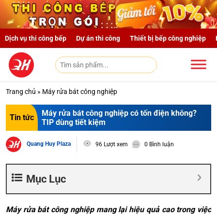
Skip to main content
Dịch vụ thi công bếp
Dự án thi công
Thiết bị bếp công nghiệp
Trang chủ
»
Máy rửa bát công nghiệp
Máy rửa bát công nghiệp có tốn điện không?
Tin tức
TIP dùng tiết kiệm
Quang Huy Plaza
96 Lượt xem
0 Bình luận
Mục Lục
Máy rửa bát công nghiệp mang lại hiệu quả cao trong việc