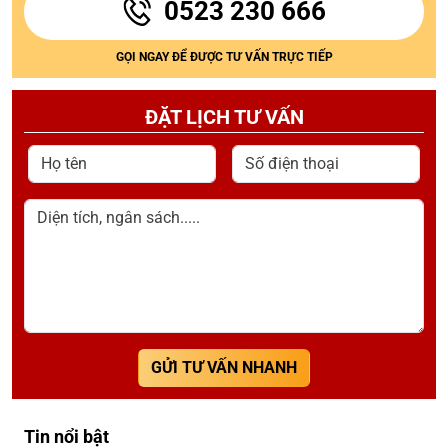
0523 230 666
GỌI NGAY ĐỂ ĐƯỢC TƯ VẤN TRỰC TIẾP
ĐẶT LỊCH TƯ VẤN
Họ tên
Số điện thoại
Diện tích, ngân sách.....
GỬI TƯ VẤN NHANH
Tin nổi bật