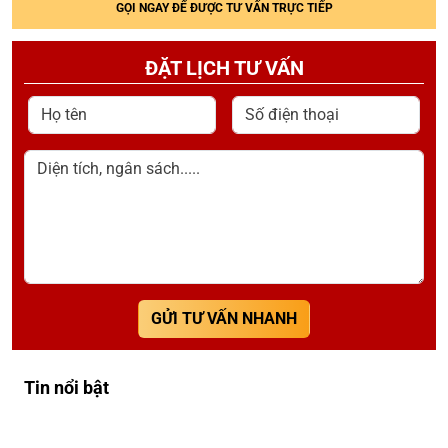
GỌI NGAY ĐỂ ĐƯỢC TƯ VẤN TRỰC TIẾP
ĐẶT LỊCH TƯ VẤN
Họ tên
Số điện thoại
Diện tích, ngân sách.....
GỬI TƯ VẤN NHANH
Tin nổi bật