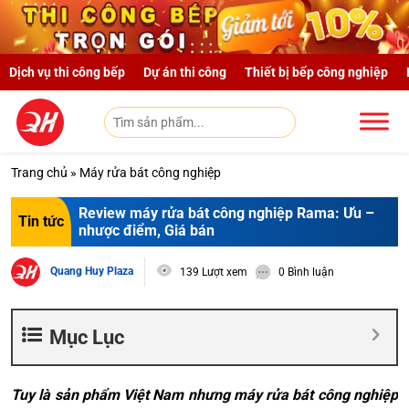
Skip to main content
Dịch vụ thi công bếp
Dự án thi công
Thiết bị bếp công nghiệp
Trang chủ
»
Máy rửa bát công nghiệp
Review máy rửa bát công nghiệp Rama: Ưu –
Tin tức
nhược điểm, Giá bán
Quang Huy Plaza
139 Lượt xem
0 Bình luận
Mục Lục
Tuy là sản phẩm Việt Nam nhưng máy rửa bát công nghiệp