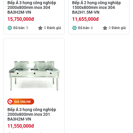
Bếp Á 3 họng công nghiệp
Bếp Á 2 họng công nghiệp
2000x800mm inox 304
1500x800mm inox 304
BA3H2M-VN
BA2H1.5M-VN
15,750,000
đ
11,655,000
đ
Đã bán:
5
0
Đánh giá
Đã bán:
6
0
Đánh giá
GIÁ ONLINE
Bếp Á 3 họng công nghiệp
2000x800mm inox 201
BA3H2M-VN
11,550,000
đ