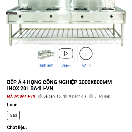
Hình ảnh
Video
Mô tả
BẾP Á 4 HỌNG CÔNG NGHIỆP 2000X800MM
INOX 201 BA4H-VN
MÃ SP:
BA4H-VN
Đã bán: 15
0
Đánh giá
0
Hỏi đáp
Loại:
Gas
Chất liệu: