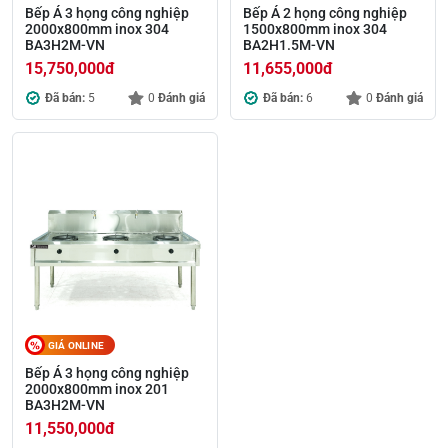
Bếp Á 3 họng công nghiệp
Bếp Á 2 họng công nghiệp
2000x800mm inox 304
1500x800mm inox 304
BA3H2M-VN
BA2H1.5M-VN
15,750,000
đ
11,655,000
đ
Đã bán:
5
0
Đánh giá
Đã bán:
6
0
Đánh giá
GIÁ ONLINE
Bếp Á 3 họng công nghiệp
2000x800mm inox 201
BA3H2M-VN
11,550,000
đ