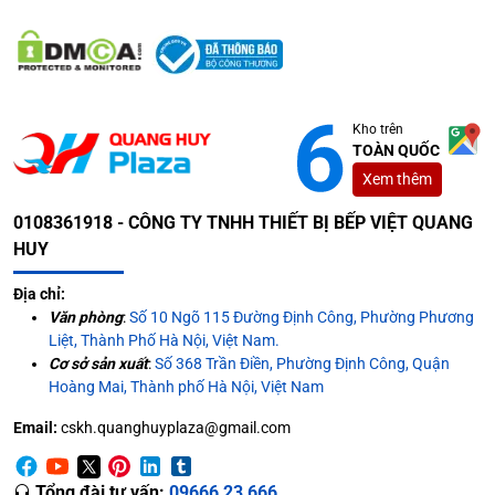
Kho trên
TOÀN QUỐC
Xem thêm
0108361918 - CÔNG TY TNHH THIẾT BỊ BẾP VIỆT QUANG
HUY
Địa chỉ:
Văn phòng
:
Số 10 Ngõ 115 Đường Định Công, Phường Phương
Liệt, Thành Phố Hà Nội, Việt Nam.
Cơ sở sản xuất
:
Số 368 Trần Điền, Phường Định Công, Quận
Hoàng Mai, Thành phố Hà Nội, Việt Nam
Email:
cskh.quanghuyplaza@gmail.com
Tổng đài tư vấn:
09666 23 666