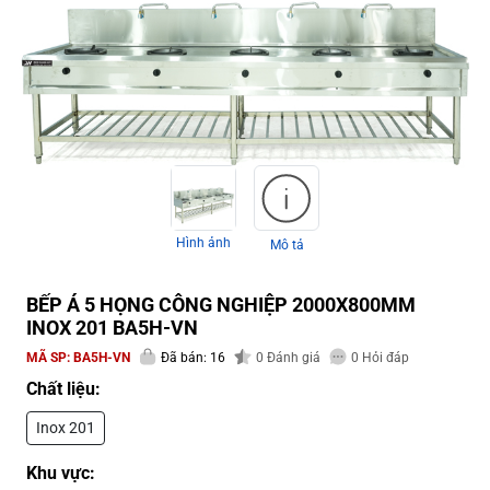
Hình ảnh
Mô tả
BẾP Á 5 HỌNG CÔNG NGHIỆP 2000X800MM
INOX 201 BA5H-VN
MÃ SP:
BA5H-VN
Đã bán: 16
0
Đánh giá
0
Hỏi đáp
Chất liệu:
Inox 201
Khu vực: