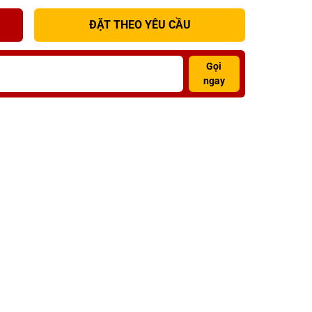
ĐẶT THEO YÊU CẦU
Gọi
ngay