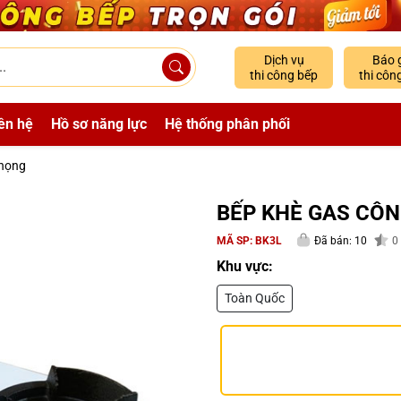
Dịch vụ
Báo 
thi công bếp
thi côn
ên hệ
Hồ sơ năng lực
Hệ thống phân phối
 họng
BẾP KHÈ GAS CÔN
MÃ SP:
BK3L
Đã bán: 10
0
Khu vực:
Toàn Quốc