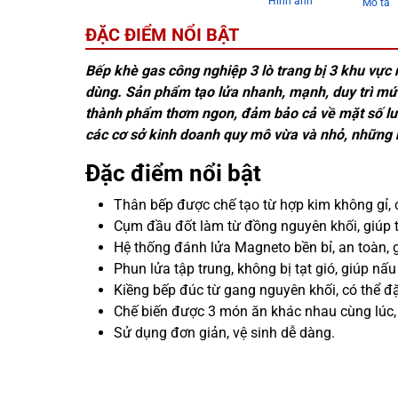
Hình ảnh
Mô tả
ĐẶC ĐIỂM NỔI BẬT
Bếp khè gas công nghiệp 3 lò trang bị 3 khu vực
dùng. Sản phẩm tạo lửa nhanh, mạnh, duy trì mức 
thành phẩm thơm ngon, đảm bảo cả về mặt số lượ
các cơ sở kinh doanh quy mô vừa và nhỏ, những 
Đặc điểm nổi bật
Thân bếp được chế tạo từ hợp kim không gỉ, ch
Cụm đầu đốt làm từ đồng nguyên khối, giúp tạ
Hệ thống đánh lửa Magneto bền bỉ, an toàn, 
Phun lửa tập trung, không bị tạt gió, giúp n
Kiềng bếp đúc từ gang nguyên khối, có thể đặ
Chế biến được 3 món ăn khác nhau cùng lúc,
Sử dụng đơn giản, vệ sinh dễ dàng.