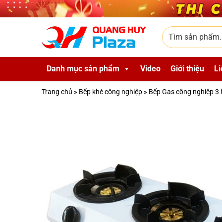
Skip to main content
Tìm sản phẩm
Danh mục sản phẩm
Video
Giới thiệu
Li
Trang chủ
»
Bếp khè công nghiệp
»
Bếp Gas công nghiệp 3