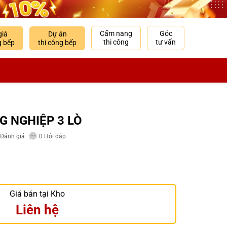
Cẩm nang
Góc
giá
Dự án
thi công
tư vấn
g bếp
thi công bếp
G NGHIỆP 3 LÒ
Đánh giá
0
Hỏi đáp
Giá bán tại Kho
Liên hệ