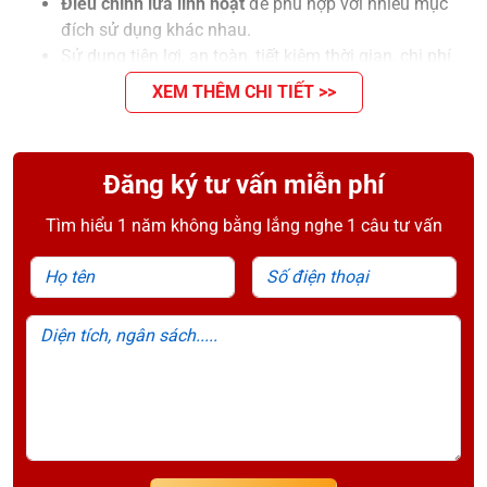
Điều chỉnh lửa linh hoạt
để phù hợp với nhiều mục
đích sử dụng khác nhau.
Sử dụng tiện lợi, an toàn, tiết kiệm thời gian, chi phí.
XEM THÊM CHI TIẾT >>
Đăng ký tư vấn miễn phí
Tìm hiểu 1 năm không bằng lắng nghe 1 câu tư vấn
Họ tên
Số điện thoại
Diện tích, ngân sách.....
Lợi ích của sản phẩm
Ai nên đầu tư bếp khè công
nghiệp?