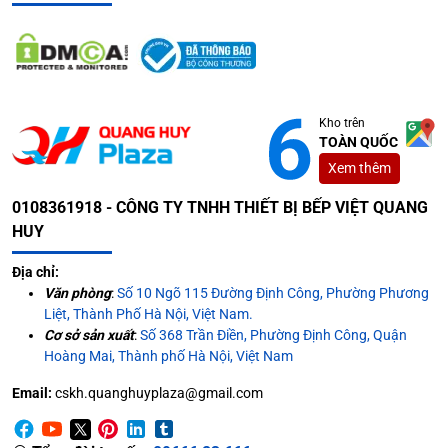
dùng.
Kho trên
TOÀN QUỐC
Xem thêm
0108361918 - CÔNG TY TNHH THIẾT BỊ BẾP VIỆT QUANG
HUY
Địa chỉ:
Văn phòng
:
Số 10 Ngõ 115 Đường Định Công, Phường Phương
Sản phẩm phù hợp mọi không gian
Liệt, Thành Phố Hà Nội, Việt Nam.
Cơ sở sản xuất
:
Số 368 Trần Điền, Phường Định Công, Quận
Chất liệu chế tạo bếp là hợp kim cao cấp, chống han gỉ,
Hoàng Mai, Thành phố Hà Nội, Việt Nam
chống ăn mòn khi va đập. Vậy nên, dù lắp đặt bếp trong
không gian nào thì nó cũng có thể hoạt động hiệu quả
Email:
cskh.quanghuyplaza@gmail.com
mà không bị ảnh hưởng đến hiệu suất gia nhiệt.