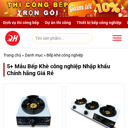
Skip to main content
Dịch vụ thi công bếp
Dự án thi công
Thiết bị bếp công nghiệp
Trang chủ
»
Danh mục
»
Bếp khè công nghiệp
5+ Mẫu Bếp Khè công nghiệp Nhập khẩu
Chính hãng Giá Rẻ