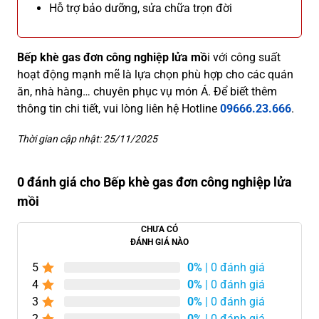
Hỗ trợ bảo dưỡng, sửa chữa trọn đời
Bếp khè gas đơn công nghiệp lửa mồ
i với công suất
hoạt động mạnh mẽ là lựa chọn phù hợp cho các quán
ăn, nhà hàng… chuyên phục vụ món Á.
Để biết thêm
thông tin chi tiết, vui lòng liên hệ Hotline
09666.23.666
.
Thời gian cập nhật: 25/11/2025
0 đánh giá cho Bếp khè gas đơn công nghiệp lửa
mồi
CHƯA CÓ
ĐÁNH GIÁ NÀO
5
0%
| 0 đánh giá
4
0%
| 0 đánh giá
3
0%
| 0 đánh giá
2
0%
| 0 đánh giá