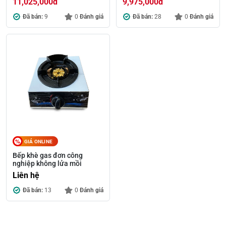
11,025,000
đ
9,975,000
đ
Đã bán:
9
0
Đánh giá
Đã bán:
28
0
Đánh giá
GIÁ ONLINE
Bếp khè gas đơn công
nghiệp không lửa mồi
Liên hệ
Đã bán:
13
0
Đánh giá