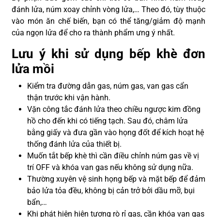
đánh lửa, núm xoay chỉnh vòng lửa,… Theo đó, tùy thuộc
vào món ăn chế biến, bạn có thể tăng/giảm độ mạnh
của ngọn lửa để cho ra thành phẩm ưng ý nhất.
Lưu ý khi sử dụng bếp khè đơn
lửa mồi
Kiểm tra đường dẫn gas, núm gas, van gas cẩn
thận trước khi vận hành.
Vặn công tắc đánh lửa theo chiều ngược kim đồng
hồ cho đến khi có tiếng tạch. Sau đó, châm lửa
bằng giấy và đưa gần vào họng đốt để kích hoạt hệ
thống đánh lửa của thiết bị.
Muốn tắt bếp khè thì cần điều chỉnh núm gas về vị
trí OFF và khóa van gas nếu không sử dụng nữa.
Thường xuyên vệ sinh họng bếp và mặt bếp để đảm
bảo lửa tỏa đều, không bị cản trở bởi dầu mỡ, bụi
bẩn,…
Khi phát hiện hiện tượng rò rỉ gas, cần khóa van gas