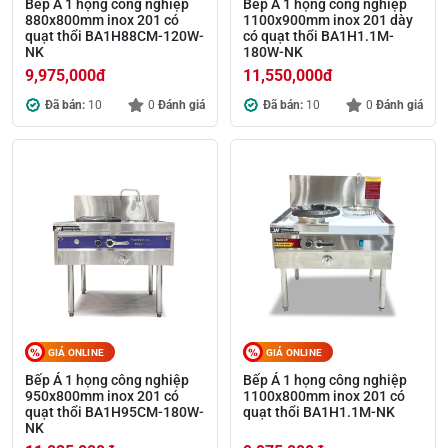
Bếp Á 1 họng công nghiệp
Bếp Á 1 họng công nghiệp
880x800mm inox 201 có
1100x900mm inox 201 dày
quạt thổi BA1H88CM-120W-
có quạt thổi BA1H1.1M-
NK
180W-NK
9,975,000
đ
11,550,000
đ
Đã bán:
10
0
Đánh giá
Đã bán:
10
0
Đánh giá
GIÁ ONLINE
GIÁ ONLINE
Bếp Á 1 họng công nghiệp
Bếp Á 1 họng công nghiệp
950x800mm inox 201 có
1100x800mm inox 201 có
quạt thổi BA1H95CM-180W-
quạt thổi BA1H1.1M-NK
NK