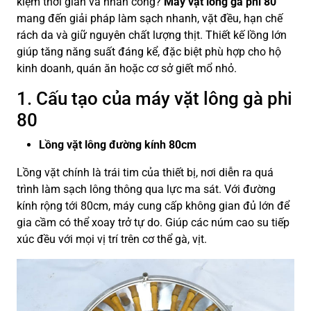
kiệm thời gian và nhân công?
Máy vặt lông gà phi 80
mang đến giải pháp làm sạch nhanh, vặt đều, hạn chế
rách da và giữ nguyên chất lượng thịt. Thiết kế lồng lớn
giúp tăng năng suất đáng kể, đặc biệt phù hợp cho hộ
kinh doanh, quán ăn hoặc cơ sở giết mổ nhỏ.
1. Cấu tạo của máy vặt lông gà phi
80
Lồng vặt lông đường kính 80cm
Lồng vặt chính là trái tim của thiết bị, nơi diễn ra quá
trình làm sạch lông thông qua lực ma sát. Với đường
kính rộng tới 80cm, máy cung cấp không gian đủ lớn để
gia cầm có thể xoay trở tự do. Giúp các núm cao su tiếp
xúc đều với mọi vị trí trên cơ thể gà, vịt.