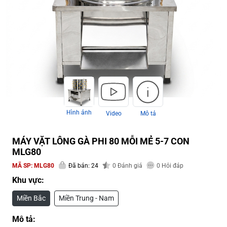
Hình ảnh
Video
Mô tả
MÁY VẶT LÔNG GÀ PHI 80 MỖI MẺ 5-7 CON
MLG80
MÃ SP:
MLG80
Đã bán: 24
0
Đánh giá
0
Hỏi đáp
Khu vực:
Miền Bắc
Miền Trung - Nam
Mô tả: