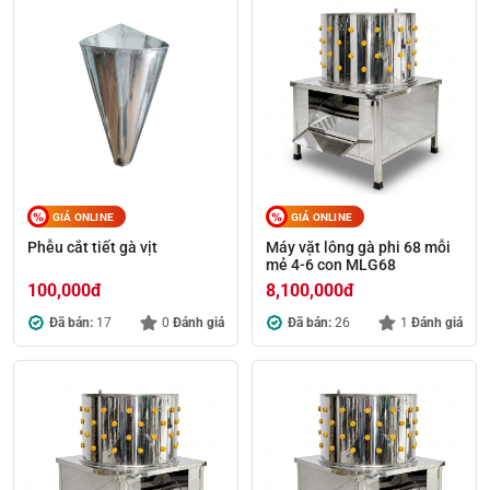
GIÁ ONLINE
GIÁ ONLINE
Phễu cắt tiết gà vịt
Máy vặt lông gà phi 68 mỗi
mẻ 4-6 con MLG68
100,000
đ
8,100,000
đ
Đã bán:
17
0
Đánh giá
Đã bán:
26
1
Đánh giá