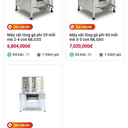
GIÁ ONLINE
GIÁ ONLINE
Máy vặt lông gà phi 55 mỗi
Máy vặt lông gà phi 60 mỗi
mẻ 2-4 con MLG55
mẻ 3-5 con MLG60
6,804,000
đ
7,020,000
đ
Đã bán:
19
0
Đánh giá
Đã bán:
36
0
Đánh giá
GIÁ ONLINE