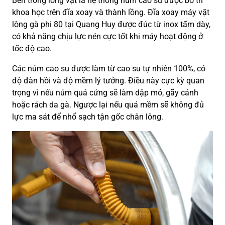
Bên trong lồng vặt là hệ thống núm cao su được bố trí
khoa học trên đĩa xoay và thành lồng. Đĩa xoay máy vặt
lông gà phi 80 tại Quang Huy được đúc từ inox tấm dày,
có khả năng chịu lực nén cực tốt khi máy hoạt động ở
tốc độ cao.
Các núm cao su được làm từ cao su tự nhiên 100%, có
độ đàn hồi và độ mềm lý tưởng. Điều này cực kỳ quan
trọng vì nếu núm quá cứng sẽ làm dập mỏ, gãy cánh
hoặc rách da gà. Ngược lại nếu quá mềm sẽ không đủ
lực ma sát để nhổ sạch tận gốc chân lông.