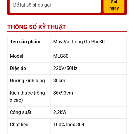
Gọi
ngay
THÔNG SỐ KỸ THUẬT
Tên sản phẩm
Máy Vặt Lông Gà Phi 80
Model
MLG80
Điện áp
220V/50Hz
Đường kính lồng
80cm
Kích thước (rộng
86x93cm
x cao)
Công suất
2.2kW
Chất liệu
100% Inox 304