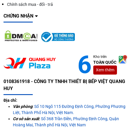
Chính sách mua - đổi - trả
CHỨNG NHẬN
Kho trên
TOÀN QUỐC
Xem thêm
0108361918 - CÔNG TY TNHH THIẾT BỊ BẾP VIỆT QUANG
HUY
Địa chỉ:
Văn phòng
:
Số 10 Ngõ 115 Đường Định Công, Phường Phương
Liệt, Thành Phố Hà Nội, Việt Nam.
Cơ sở sản xuất
:
Số 368 Trần Điền, Phường Định Công, Quận
Hoàng Mai, Thành phố Hà Nội, Việt Nam