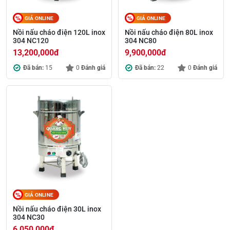
GIÁ ONLINE
GIÁ ONLINE
Nồi nấu cháo điện 120L inox
Nồi nấu cháo điện 80L inox
304 NC120
304 NC80
13,200,000
đ
9,900,000
đ
Đã bán:
15
0
Đánh giá
Đã bán:
22
0
Đánh giá
GIÁ ONLINE
Nồi nấu cháo điện 30L inox
304 NC30
6,050,000
đ