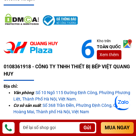
Kho trên
TOÀN QUỐC
Xem thêm
0108361918 - CÔNG TY TNHH THIẾT BỊ BẾP VIỆT QUANG
HUY
Địa chỉ:
Văn phòng
:
Số 10 Ngõ 115 Đường Định Công, Phường Phương
Liệt, Thành Phố Hà Nội, Việt Nam.
Cơ sở sản xuất
:
Số 368 Trần Điền, Phường Định Công, Quận
Hoàng Mai, Thành phố Hà Nội, Việt Nam
Email:
cskh.quanghuyplaza@gmail.com
Gửi
MUA NGAY