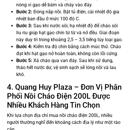
nóng vì gạo dễ bám và cháy vào đáy.
Bước 2:
Đóng nắp nồi. Bật tủ điện, cài nhiệt độ gia
nhiệt ban đầu ở mức 100 độ C.
Bước 3:
Sau khi nước sôi, hạ nhiệt độ để cháo sôi
liu riu giúp hạt gạo chín từ từ và nở đều. Giai đoạn
này duy trì trong khoảng 2,5 – 3,5 tiếng tùy loại gạo.
Bước 4:
Kiểm tra độ chín bằng cách múc thử. Cháo
đạt khi hạt gạo nở hoàn toàn, không còn lõi cứng.
Bước 5:
Xả cháo qua van đáy. Sau khi sử dụng,
tháo hết nước dư, vệ sinh sạch sẽ lòng nồi và lau
khô.
4. Quang Huy Plaza – Đơn Vị Phân
Phối Nồi Cháo Điện 200L Được
Nhiều Khách Hàng Tin Chọn
Khi lựa chọn địa chỉ mua nồi cháo điện 200L, nhiều
người thường nghĩ đến khoảng cách địa lý như một rào
cản.