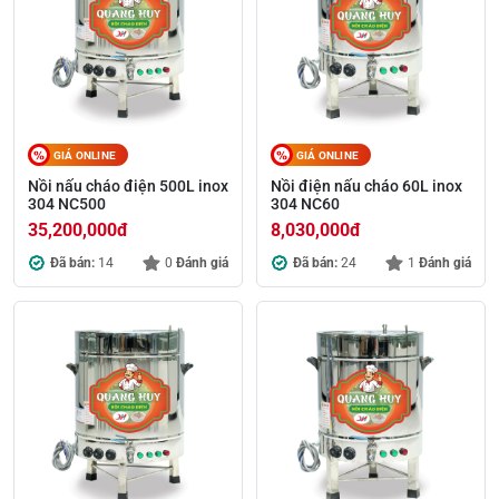
GIÁ ONLINE
GIÁ ONLINE
Nồi nấu cháo điện 500L inox
Nồi điện nấu cháo 60L inox
304 NC500
304 NC60
35,200,000
đ
8,030,000
đ
Đã bán:
14
0
Đánh giá
Đã bán:
24
1
Đánh giá