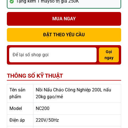
Tặng kèm 1 mayso trị giá 250K
MUA NGAY
ĐẶT THEO YÊU CẦU
Gọi
ngay
THÔNG SỐ KỸ THUẬT
Tên sản
Nồi Nấu Cháo Công Nghiệp 200L nấu
phẩm
20kg gạo/mẻ
Model
NC200
Điện áp
220V/50Hz