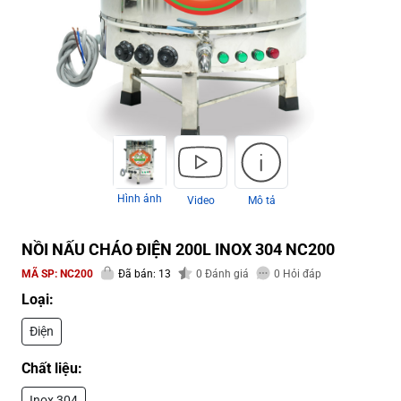
Hình ảnh
Video
Mô tả
NỒI NẤU CHÁO ĐIỆN 200L INOX 304 NC200
MÃ SP:
NC200
Đã bán: 13
0
Đánh giá
0
Hỏi đáp
Loại:
Điện
Chất liệu:
Inox 304