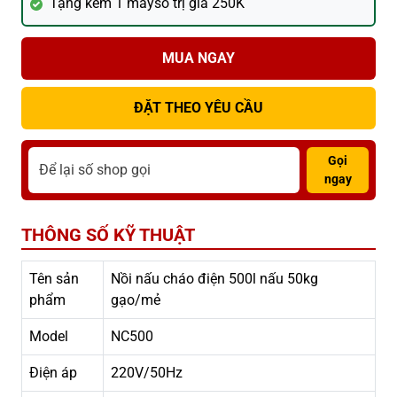
Tặng kèm 1 mayso trị giá 250K
MUA NGAY
ĐẶT THEO YÊU CẦU
Gọi
ngay
THÔNG SỐ KỸ THUẬT
Tên sản
Nồi nấu cháo điện 500l nấu 50kg
phẩm
gạo/mẻ
Model
NC500
Điện áp
220V/50Hz