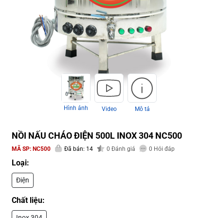
Hình ảnh
Video
Mô tả
NỒI NẤU CHÁO ĐIỆN 500L INOX 304 NC500
MÃ SP:
NC500
Đã bán: 14
0
Đánh giá
0
Hỏi đáp
Loại:
Điện
Chất liệu:
Inox 304