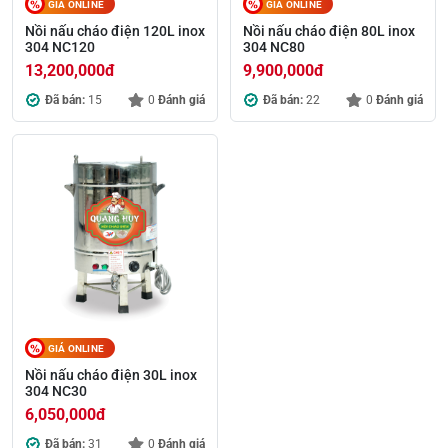
GIÁ ONLINE
GIÁ ONLINE
Nồi nấu cháo điện 120L inox
Nồi nấu cháo điện 80L inox
304 NC120
304 NC80
13,200,000
đ
9,900,000
đ
Đã bán:
15
0
Đánh giá
Đã bán:
22
0
Đánh giá
GIÁ ONLINE
Nồi nấu cháo điện 30L inox
304 NC30
6,050,000
đ
Đã bán:
31
0
Đánh giá