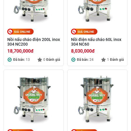
GIÁ ONLINE
GIÁ ONLINE
Nồi nấu cháo điện 200L inox
Nồi điện nấu cháo 60L inox
304 NC200
304 NC60
18,700,000
đ
8,030,000
đ
Đã bán:
13
0
Đánh giá
Đã bán:
24
1
Đánh giá