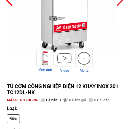
Hình ảnh
Video
Mô tả
TỦ CƠM CÔNG NGHIỆP ĐIỆN 12 KHAY INOX 201
TC12DL-NK
MÃ SP:
TC12DL-NK
Đã bán: 3
0
Đánh giá
0
Hỏi đáp
Loại:
Điện