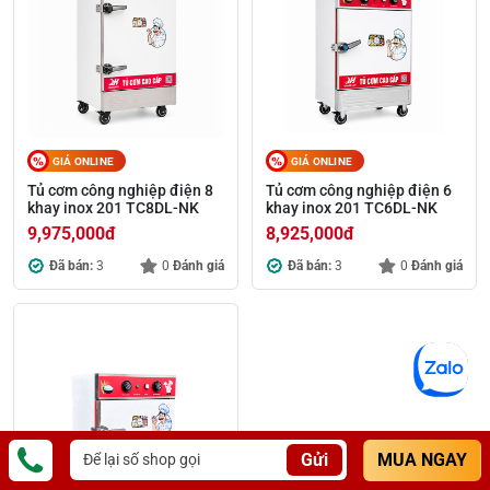
GIÁ ONLINE
GIÁ ONLINE
Tủ cơm công nghiệp điện 8
Tủ cơm công nghiệp điện 6
khay inox 201 TC8DL-NK
khay inox 201 TC6DL-NK
9,975,000
đ
8,925,000
đ
Đã bán:
3
0
Đánh giá
Đã bán:
3
0
Đánh giá
Gửi
MUA NGAY