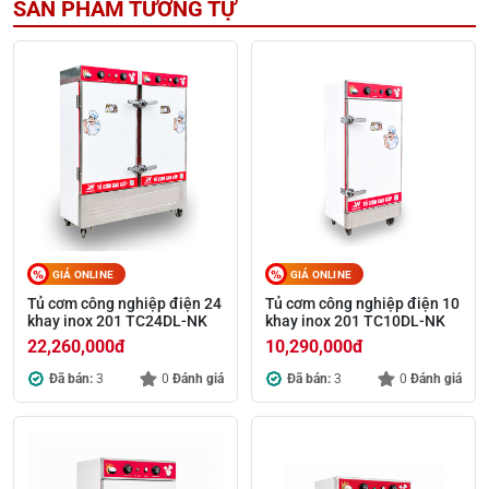
SẢN PHẨM TƯƠNG TỰ
GIÁ ONLINE
GIÁ ONLINE
Tủ cơm công nghiệp điện 24
Tủ cơm công nghiệp điện 10
khay inox 201 TC24DL-NK
khay inox 201 TC10DL-NK
22,260,000
đ
10,290,000
đ
Đã bán:
3
0
Đánh giá
Đã bán:
3
0
Đánh giá