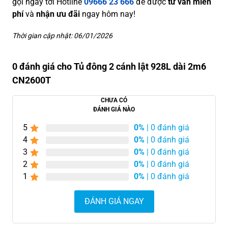
gọi ngày tới Hotline
09666 23 666
để được
tư vấn miễn
phí
và
nhận ưu đãi
ngay hôm nay!
Thời gian cập nhật: 06/01/2026
0 đánh giá cho Tủ đông 2 cánh lật 928L dài 2m6
CN2600T
CHƯA CÓ
ĐÁNH GIÁ NÀO
5
0%
| 0 đánh giá
4
0%
| 0 đánh giá
3
0%
| 0 đánh giá
2
0%
| 0 đánh giá
1
0%
| 0 đánh giá
ĐÁNH GIÁ NGAY