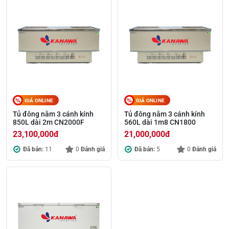
GIÁ ONLINE
GIÁ ONLINE
Tủ đông nằm 3 cánh kính
Tủ đông nằm 3 cánh kính
850L dài 2m CN2000F
560L dài 1m8 CN1800
23,100,000
đ
21,000,000
đ
Đã bán:
11
0
Đánh giá
Đã bán:
5
0
Đánh giá