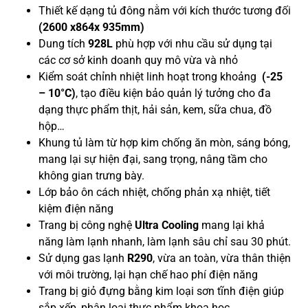
Thiết kế dạng tủ đông nằm với kích thước tương đối
(2600 x864x 935mm)
Dung tích
928L
phù hợp với nhu cầu sử dụng tại
các cơ sở kinh doanh quy mô vừa và nhỏ
Kiểm soát chỉnh nhiệt linh hoạt trong khoảng
(-25
– 10°C)
, tạo điều kiện bảo quản lý tưởng cho đa
dạng thực phẩm thịt, hải sản, kem, sữa chua, đồ
hộp…
Khung tủ làm từ hợp kim chống ăn mòn, sáng bóng,
mang lại sự hiện đại, sang trọng, nâng tầm cho
không gian trưng bày.
Lớp bảo ôn cách nhiệt, chống phản xạ nhiệt, tiết
kiệm điện năng
Trang bị công nghệ
Ultra Cooling
mang lại khả
năng làm lạnh nhanh, làm lạnh sâu chỉ sau 30 phút.
Sử dụng gas lạnh
R290
, vừa an toàn, vừa thân thiện
với môi trường, lại hạn chế hao phí điện năng
Trang bị giỏ đựng bằng kim loại sơn tĩnh điện giúp
sắp xếp, phân loại thực phẩm khoa học.