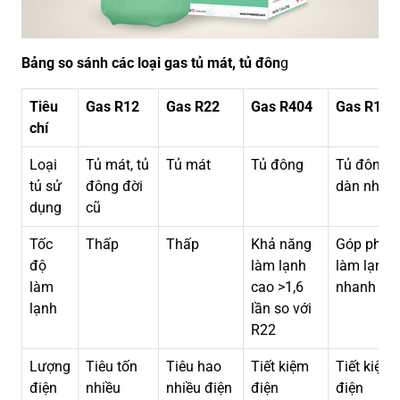
Bảng so sánh các loại gas tủ mát, tủ đôn
g
Tiêu
Gas R12
Gas R22
Gas R404
Gas R134
chí
Loại
Tủ mát, tủ
Tủ mát
Tủ đông
Tủ đông
tủ sử
đông đời
dàn nhôm
dụng
cũ
Tốc
Thấp
Thấp
Khả năng
Góp phần
độ
làm lạnh
làm lạnh
làm
cao >1,6
nhanh
lạnh
lần so với
R22
Lượng
Tiêu tốn
Tiêu hao
Tiết kiệm
Tiết kiệm
điện
nhiều
nhiều điện
điện
điện