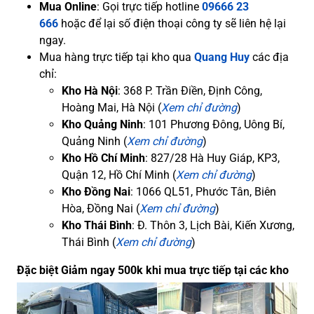
Mua Online
: Gọi trực tiếp hotline
09666 23
666
hoặc để lại số điện thoại công ty sẽ liên hệ lại
ngay.
Mua hàng trực tiếp tại kho qua
Quang Huy
các địa
chỉ:
Kho Hà Nội
: 368 P. Trần Điền, Định Công,
Hoàng Mai, Hà Nội (
Xem chỉ đường
)
Kho Quảng Ninh
: 101 Phương Đông, Uông Bí,
Quảng Ninh (
Xem chỉ đường
)
Kho Hồ Chí Minh
: 827/28 Hà Huy Giáp, KP3,
Quận 12, Hồ Chí Minh (
Xem chỉ đường
)
Kho Đồng Nai
: 1066 QL51, Phước Tân, Biên
Hòa, Đồng Nai (
Xem chỉ đường
)
Kho Thái Bình
: Đ. Thôn 3, Lịch Bài, Kiến Xương,
Thái Bình (
Xem chỉ đường
)
Đặc biệt Giảm ngay 500k khi mua trực tiếp tại các kho