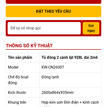
ĐẶT THEO YÊU CẦU
Gọi
ngay
THÔNG SỐ KỸ THUẬT
Tên sản phẩm
Tủ đông 2 cánh lật 928L dài 2m6
Model
KW-CN2600T
Chế độ hoạt
Đông lạnh
động
Kích thước
2600x864x935mm
Khung trên
Hợp kim sơn tĩnh điện + kính cách