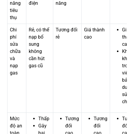
năng
điện
năng
tiêu
thụ
Chi
Rẻ, có thể
Tương đối
Giá thành
Giá
phí
nạp bổ
rẻ
cao
thàn
sửa
sung
cao
chữa
không
Khó
và
cần hút
khăn
nạp
gas cũ
trong
gas
việc
bảo
dưỡn
sửa
chữa
Mức
Thấp
Tương
Tương
Tươn
độ an
Gây
đối
đối
đối
toàn
hại,
cao
cao
cao