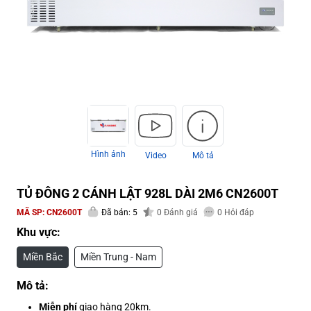
Hình ảnh
Video
Mô tả
TỦ ĐÔNG 2 CÁNH LẬT 928L DÀI 2M6 CN2600T
MÃ SP:
CN2600T
Đã bán: 5
0
Đánh giá
0
Hỏi đáp
Khu vực:
Miền Bắc
Miền Trung - Nam
Mô tả:
Miễn phí
giao hàng 20km.