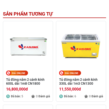
SẢN PHẨM TƯƠNG TỰ
GIÁ ONLINE
GIÁ ONLINE
Tủ đông nằm 2 cánh kính
Tủ đông nằm 2 cánh kính
600L dài 1m8 CN1800
330L dài 1m3 CN1300
16,800,000
đ
11,550,000
đ
Đã bán:
5
0
Đánh giá
Đã bán:
6
0
Đánh giá