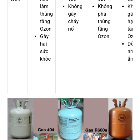
làm
Không
Không
Khôn
thủng
gây
phá
gây
tầng
cháy
thủng
hại
Ozon
nổ
tầng
tầng
Gây
Ozon
Ozon
hại
Dễ bị
sức
nhiễ
khỏe
ẩm