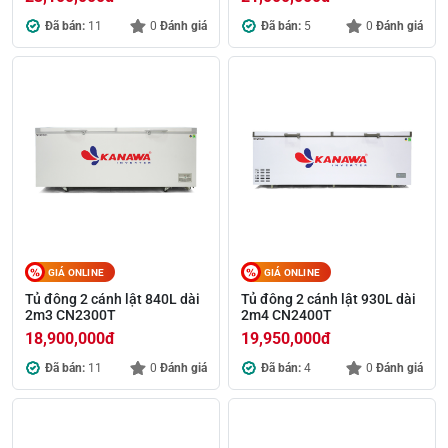
Đã bán:
11
0
Đánh giá
Đã bán:
5
0
Đánh giá
GIÁ ONLINE
GIÁ ONLINE
Tủ đông 2 cánh lật 840L dài
Tủ đông 2 cánh lật 930L dài
2m3 CN2300T
2m4 CN2400T
18,900,000
đ
19,950,000
đ
Đã bán:
11
0
Đánh giá
Đã bán:
4
0
Đánh giá