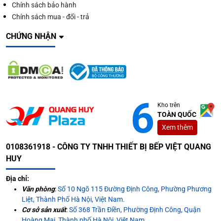
Chính sách bảo hành
Chính sách mua - đổi - trả
CHỨNG NHẬN
Kho trên
TOÀN QUỐC
Xem thêm
0108361918 - CÔNG TY TNHH THIẾT BỊ BẾP VIỆT QUANG
HUY
Địa chỉ:
Văn phòng
:
Số 10 Ngõ 115 Đường Định Công, Phường Phương
Liệt, Thành Phố Hà Nội, Việt Nam.
Cơ sở sản xuất
:
Số 368 Trần Điền, Phường Định Công, Quận
Hoàng Mai, Thành phố Hà Nội, Việt Nam