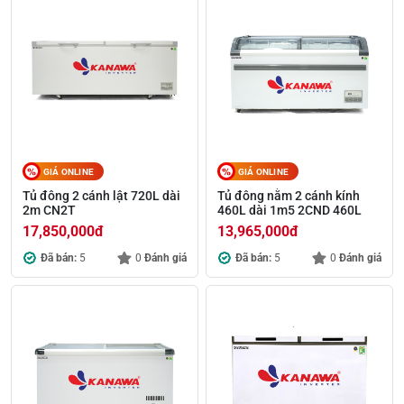
GIÁ ONLINE
GIÁ ONLINE
Tủ đông 2 cánh lật 720L dài
Tủ đông nằm 2 cánh kính
2m CN2T
460L dài 1m5 2CND 460L
17,850,000
đ
13,965,000
đ
Đã bán:
5
0
Đánh giá
Đã bán:
5
0
Đánh giá