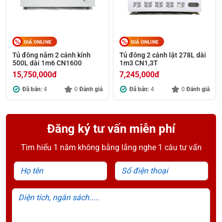
GIÁ ONLINE
GIÁ ONLINE
Tủ đông nằm 2 cánh kính
Tủ đông 2 cánh lật 278L dài
500L dài 1m6 CN1600
1m3 CN1,3T
15,750,000
đ
7,245,000
đ
Đã bán:
4
0
Đánh giá
Đã bán:
4
0
Đánh giá
Đăng ký tư vấn miễn phí
Tìm hiểu 1 năm không bằng lắng nghe 1 câu tư vấn
Họ tên
Số điện thoại
Diện tích, ngân sách.....