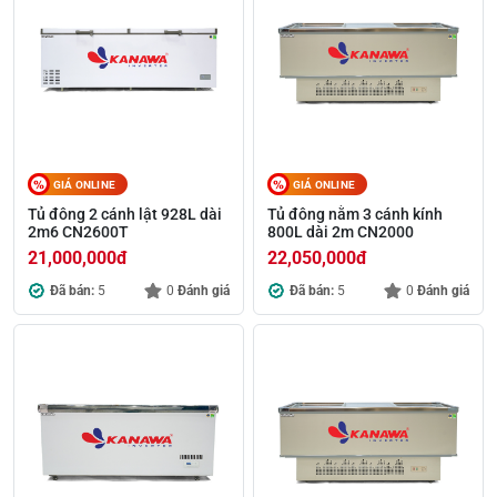
GIÁ ONLINE
GIÁ ONLINE
Tủ đông 2 cánh lật 928L dài
Tủ đông nằm 3 cánh kính
2m6 CN2600T
800L dài 2m CN2000
21,000,000
đ
22,050,000
đ
Đã bán:
5
0
Đánh giá
Đã bán:
5
0
Đánh giá