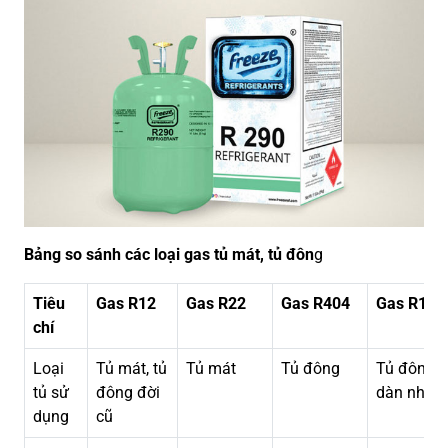
Bảng so sánh các loại gas tủ mát, tủ đôn
g
Tiêu
Gas R12
Gas R22
Gas R404
Gas R134
chí
Loại
Tủ mát, tủ
Tủ mát
Tủ đông
Tủ đông
tủ sử
đông đời
dàn nhôm
dụng
cũ