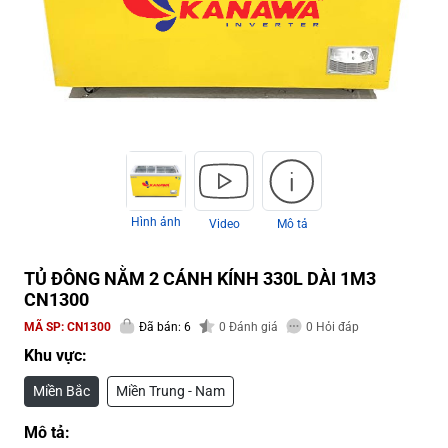
Hình ảnh
Video
Mô tả
TỦ ĐÔNG NẰM 2 CÁNH KÍNH 330L DÀI 1M3
CN1300
MÃ SP:
CN1300
Đã bán: 6
0
Đánh giá
0
Hỏi đáp
Khu vực:
Miền Bắc
Miền Trung - Nam
Mô tả: