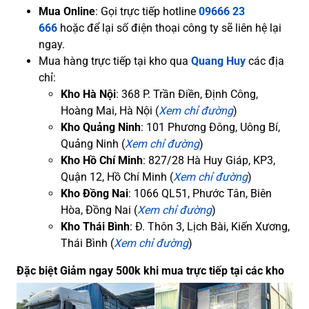
Mua Online
: Gọi trực tiếp hotline
09666 23
666
hoặc để lại số điện thoại công ty sẽ liên hệ lại
ngay.
Mua hàng trực tiếp tại kho qua
Quang Huy
các địa
chỉ:
Kho Hà Nội
: 368 P. Trần Điền, Định Công,
Hoàng Mai, Hà Nội (
Xem chỉ đường
)
Kho Quảng Ninh
: 101 Phương Đông, Uông Bí,
Quảng Ninh (
Xem chỉ đường
)
Kho Hồ Chí Minh
: 827/28 Hà Huy Giáp, KP3,
Quận 12, Hồ Chí Minh (
Xem chỉ đường
)
Kho Đồng Nai
: 1066 QL51, Phước Tân, Biên
Hòa, Đồng Nai (
Xem chỉ đường
)
Kho Thái Bình
: Đ. Thôn 3, Lịch Bài, Kiến Xương,
Thái Bình (
Xem chỉ đường
)
Đặc biệt Giảm ngay 500k khi mua trực tiếp tại các kho