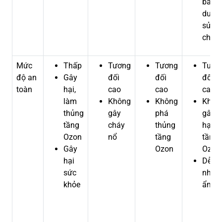
bảo
dưỡn
sửa
chữa
Mức
Thấp
Tương
Tương
Tươn
độ an
Gây
đối
đối
đối
toàn
hại,
cao
cao
cao
làm
Không
Không
Khôn
thủng
gây
phá
gây
tầng
cháy
thủng
hại
Ozon
nổ
tầng
tầng
Gây
Ozon
Ozon
hại
Dễ bị
sức
nhiễ
khỏe
ẩm