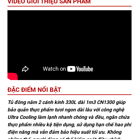
VIDEO GIỚI THIỆU SẢN PHẨM
ĐẶC ĐIỂM NỔI BẬT
Tủ đông nằm 2 cánh kính 330L dài 1m3 CN1300 giúp
bảo quản thực phẩm tươi ngon dài lâu với công nghệ
Ultra Cooling làm lạnh nhanh chóng và đều, ngăn chứa
thực phẩm nhiều kệ tiện dụng, sử dụng hạn chế hao phí
điện năng mà vẫn đảm bảo hiệu suất tối ưu. Không