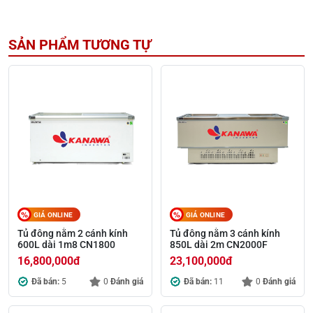
SẢN PHẨM TƯƠNG TỰ
GIÁ ONLINE
GIÁ ONLINE
Tủ đông nằm 2 cánh kính
Tủ đông nằm 3 cánh kính
600L dài 1m8 CN1800
850L dài 2m CN2000F
16,800,000
đ
23,100,000
đ
Đã bán:
5
0
Đánh giá
Đã bán:
11
0
Đánh giá