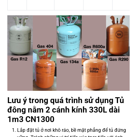
Lưu ý trong quá trình sử dụng Tủ
đông nằm 2 cánh kính 330L dài
1m3 CN1300
Lắp đặt tủ ở nơi khô ráo, bề mặt phẳng để tủ đứng