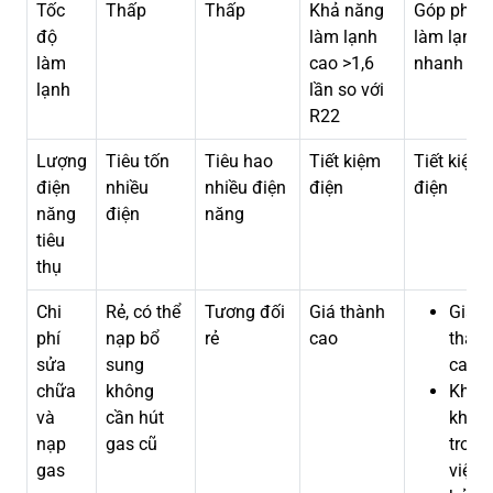
Tốc
Thấp
Thấp
Khả năng
Góp phần
độ
làm lạnh
làm lạnh
làm
cao >1,6
nhanh
lạnh
lần so với
R22
Lượng
Tiêu tốn
Tiêu hao
Tiết kiệm
Tiết kiệm
điện
nhiều
nhiều điện
điện
điện
năng
điện
năng
tiêu
thụ
Chi
Rẻ, có thể
Tương đối
Giá thành
Giá
phí
nạp bổ
rẻ
cao
thàn
sửa
sung
cao
chữa
không
Khó
và
cần hút
khăn
nạp
gas cũ
trong
gas
việc