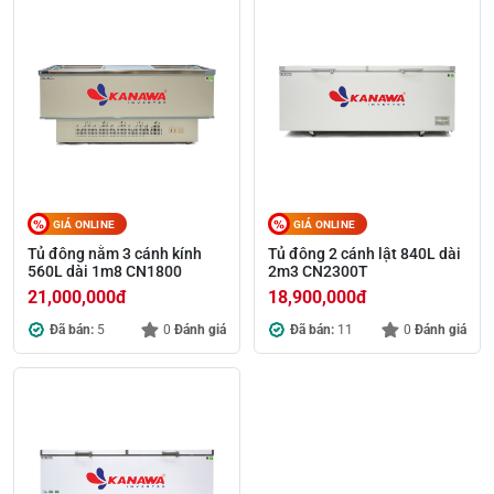
GIÁ ONLINE
GIÁ ONLINE
Tủ đông nằm 3 cánh kính
Tủ đông 2 cánh lật 840L dài
560L dài 1m8 CN1800
2m3 CN2300T
21,000,000
đ
18,900,000
đ
Đã bán:
5
0
Đánh giá
Đã bán:
11
0
Đánh giá