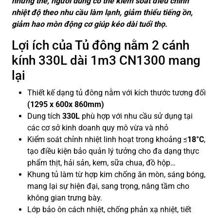
những thế, người dùng có thể kiểm soát điều chỉnh
nhiệt độ theo nhu cầu làm lạnh, giảm thiểu tiếng ồn,
giảm hao mòn động cơ giúp kéo dài tuổi thọ.
Lợi ích của Tủ đông nằm 2 cánh
kính 330L dài 1m3 CN1300 mang
lại
Thiết kế dạng tủ đông nằm với kích thước tương đối
(1295 x 600x 860mm)
Dung tích
330L
phù hợp với nhu cầu sử dụng tại
các cơ sở kinh doanh quy mô vừa và nhỏ
Kiểm soát chỉnh nhiệt linh hoạt trong khoảng ≤
18°C
,
tạo điều kiện bảo quản lý tưởng cho đa dạng thực
phẩm thịt, hải sản, kem, sữa chua, đồ hộp…
Khung tủ làm từ hợp kim chống ăn mòn, sáng bóng,
mang lại sự hiện đại, sang trọng, nâng tầm cho
không gian trưng bày.
Lớp bảo ôn cách nhiệt, chống phản xạ nhiệt, tiết