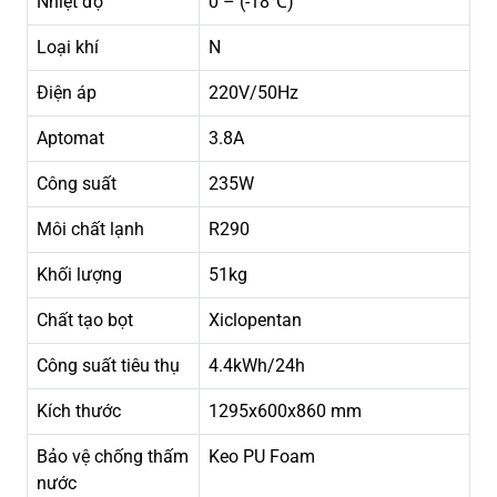
Nhiệt độ
0 – (-18℃)
Loại khí
N
Điện áp
220V/50Hz
Aptomat
3.8A
Công suất
235W
Môi chất lạnh
R290
Khối lượng
51kg
Chất tạo bọt
Xiclopentan
Công suất tiêu thụ
4.4kWh/24h
Kích thước
1295x600x860 mm
Bảo vệ chống thấm
Keo PU Foam
nước