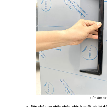
Cửa âm tủ 
Bốn chân trụ chắc chắn, chịu lực tốt, có lót 