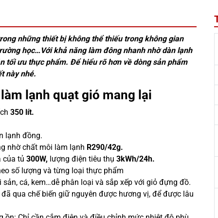
rong những thiết bị không thể thiếu trong không gian
 trường học…Với khả năng làm đông nhanh nhờ dàn lạnh
ản tối ưu thực phẩm. Để hiểu rõ hơn về dòng sản phẩm
ết này nhé.
 làm lạnh quạt gió mang lại
ích
350 lít.
n lạnh đồng.
ụng nhờ chất môi làm lạnh
R290/42g.
a của tủ
300W,
lượng điện tiêu thụ
3kWh/24h.
heo số lượng và từng loại thực phẩm
i sản, cá, kem…dễ phân loại và sắp xếp với giỏ đựng đồ.
đã qua chế biến giữ nguyên được hương vị, để được lâu
g ồn: Chỉ cần cắm điện và điều chỉnh mức nhiệt độ phù