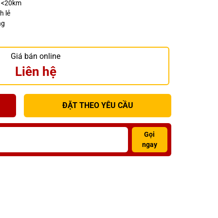
h <20km
h lẻ
ng
Giá bán online
Liên hệ
ĐẶT THEO YÊU CẦU
Gọi
ngay