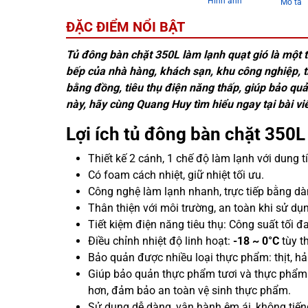
Hình ảnh
Mô tả
ĐẶC ĐIỂM NỔI BẬT
Tủ đông bàn chặt 350L làm lạnh quạt gió là một t
bếp của nhà hàng, khách sạn, khu công nghiệp,
bằng đồng, tiêu thụ điện năng thấp, giúp bảo qu
này, hãy cùng Quang Huy tìm hiểu ngay tại bài vi
Lợi ích tủ đông bàn chặt 350L
Thiết kế 2 cánh, 1 chế độ làm lạnh với dung t
Có foam cách nhiệt, giữ nhiệt tối ưu.
Công nghệ làm lạnh nhanh, trực tiếp bằng dà
Thân thiện với môi trường, an toàn khi sử d
Tiết kiệm điện năng tiêu thụ: Công suất tối đ
Điều chỉnh nhiệt độ linh hoạt:
-18 ~ 0°C
tùy t
Bảo quản được nhiều loại thực phẩm: thịt, hả
Giúp bảo quản thực phẩm tươi và thực phẩm 
hơn, đảm bảo an toàn vệ sinh thực phẩm.
Sử dụng dễ dàng, vận hành êm ái, không tiến