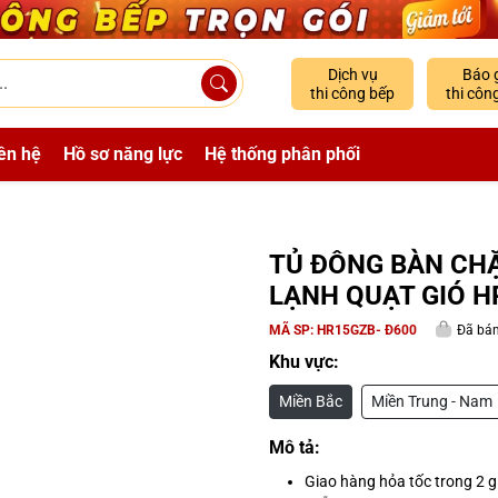
Dịch vụ
Báo 
thi công bếp
thi côn
ên hệ
Hồ sơ năng lực
Hệ thống phân phối
TỦ ĐÔNG BÀN CH
LẠNH QUẠT GIÓ H
MÃ SP:
HR15GZB- Đ600
Đã bán
Khu vực:
Miền Bắc
Miền Trung - Nam
Mô tả:
Giao hàng hỏa tốc trong 2 