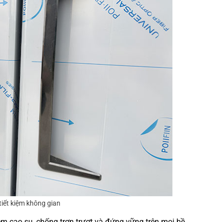
tiết kiệm không gian
đệm cao su, chống trơn trượt và đứng vững trên mọi bề