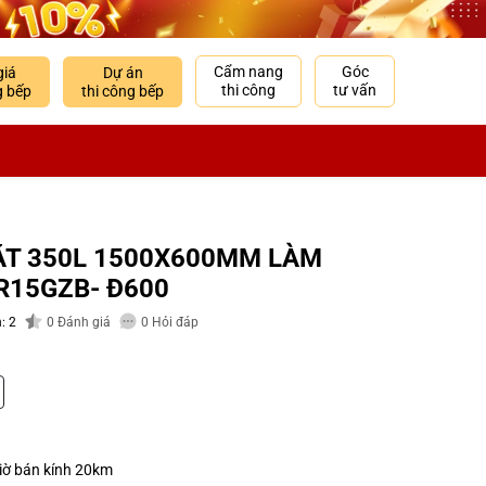
Cẩm nang
Góc
giá
Dự án
thi công
tư vấn
g bếp
thi công bếp
ẶT 350L 1500X600MM LÀM
R15GZB- Đ600
: 2
0
Đánh giá
0
Hỏi đáp
giờ bán kính 20km