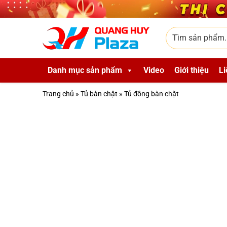
Skip to main content
Tìm sản phẩm
Danh mục sản phẩm
Video
Giới thiệu
Li
Trang chủ
»
Tủ bàn chặt
»
Tủ đông bàn chặt