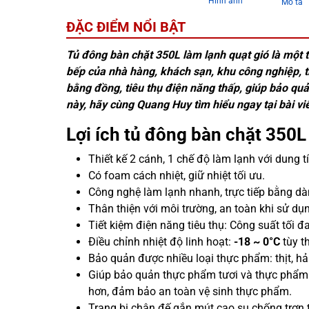
Hình ảnh
Mô tả
ĐẶC ĐIỂM NỔI BẬT
Tủ đông bàn chặt 350L làm lạnh quạt gió là một t
bếp của nhà hàng, khách sạn, khu công nghiệp,
bằng đồng, tiêu thụ điện năng thấp, giúp bảo qu
này, hãy cùng Quang Huy tìm hiểu ngay tại bài vi
Lợi ích tủ đông bàn chặt 350L
Thiết kế 2 cánh, 1 chế độ làm lạnh với dung t
Có foam cách nhiệt, giữ nhiệt tối ưu.
Công nghệ làm lạnh nhanh, trực tiếp bằng dà
Thân thiện với môi trường, an toàn khi sử d
Tiết kiệm điện năng tiêu thụ: Công suất tối đ
Điều chỉnh nhiệt độ linh hoạt:
-18 ~ 0°C
tùy t
Bảo quản được nhiều loại thực phẩm: thịt, hả
Giúp bảo quản thực phẩm tươi và thực phẩm 
hơn, đảm bảo an toàn vệ sinh thực phẩm.
Trang bị chân đế gắn mút cao su chống trơn 