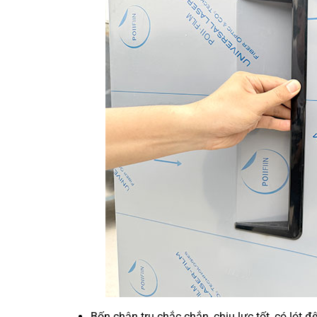
Bốn chân trụ chắc chắn, chịu lực tốt, có lót 