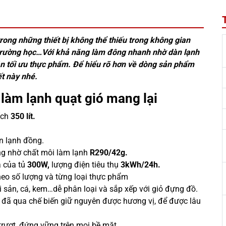
rong những thiết bị không thể thiếu trong không gian
 trường học…Với khả năng làm đông nhanh nhờ dàn lạnh
ản tối ưu thực phẩm. Để hiểu rõ hơn về dòng sản phẩm
ết này nhé.
 làm lạnh quạt gió mang lại
ích
350 lít.
n lạnh đồng.
ụng nhờ chất môi làm lạnh
R290/42g.
a của tủ
300W,
lượng điện tiêu thụ
3kWh/24h.
heo số lượng và từng loại thực phẩm
i sản, cá, kem…dễ phân loại và sắp xếp với giỏ đựng đồ.
đã qua chế biến giữ nguyên được hương vị, để được lâu
trượt, đứng vững trên mọi bề mặt