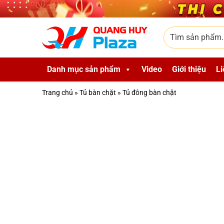
Skip to main content
Tìm sản phẩm
Danh mục sản phẩm
Video
Giới thiệu
Li
Trang chủ
»
Tủ bàn chặt
»
Tủ đông bàn chặt