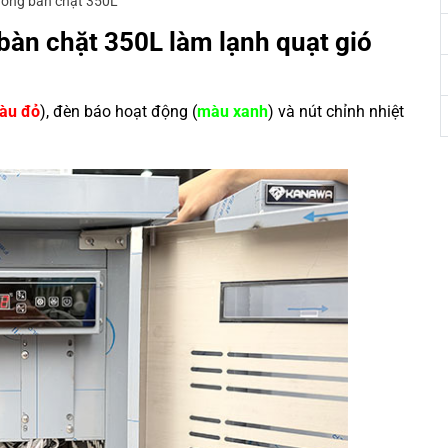
 đông bàn chặt 350L
bàn chặt 350L làm lạnh quạt gió
àu đỏ
), đèn báo hoạt động (
màu xanh
) và nút chỉnh nhiệt