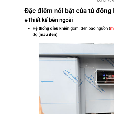
Lợi ích tủ
Đặc điểm nổi bật của
tủ đông 
#Thiết kế bên ngoài
Hệ thống điều khiển
gồm: đèn báo nguồn (
m
độ (
màu đen
)