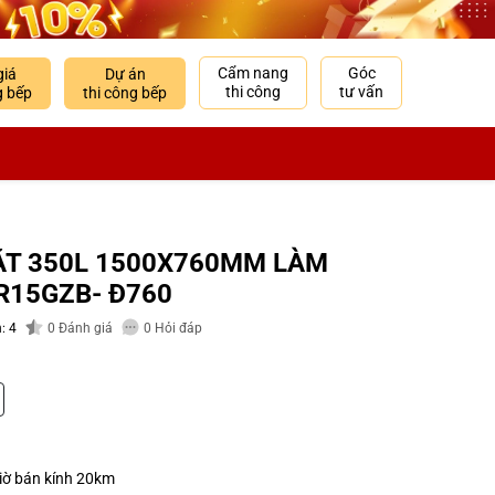
Cẩm nang
Góc
giá
Dự án
thi công
tư vấn
g bếp
thi công bếp
ẶT 350L 1500X760MM LÀM
R15GZB- Đ760
: 4
0
Đánh giá
0
Hỏi đáp
giờ bán kính 20km