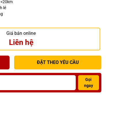
h <20km
h lẻ
ng
Giá bán online
Liên hệ
ĐẶT THEO YÊU CẦU
Gọi
ngay