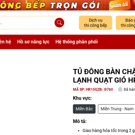
Dịch vụ
Báo 
thi công bếp
thi côn
ên hệ
Hồ sơ năng lực
Hệ thống phân phối
TỦ ĐÔNG BÀN CH
LẠNH QUẠT GIÓ H
MÃ SP:
HR15GZB- Đ760
Đã bán
Khu vực:
Miền Bắc
Miền Trung - Nam
Mô tả:
Giao hàng hỏa tốc trong 2 