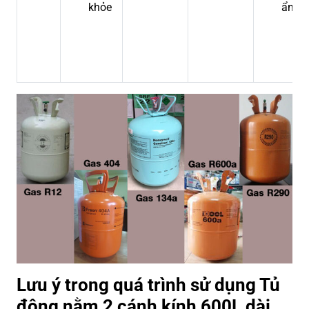
khỏe
ẩm
Lưu ý trong quá trình sử dụng Tủ
đông nằm 2 cánh kính 600L dài