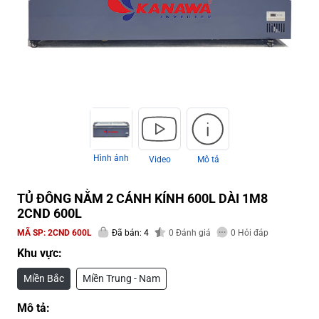
Hình ảnh
Video
Mô tả
TỦ ĐÔNG NẰM 2 CÁNH KÍNH 600L DÀI 1M8
2CND 600L
MÃ SP:
2CND 600L
Đã bán: 4
0
Đánh giá
0
Hỏi đáp
Khu vực:
Miền Bắc
Miền Trung - Nam
Mô tả: