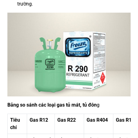
trường.
Bảng so sánh các loại gas tủ mát, tủ đôn
g
Tiêu
Gas R12
Gas R22
Gas R404
Gas R134
chí