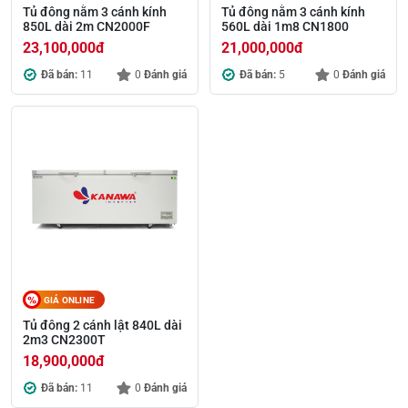
Tủ đông nằm 3 cánh kính
Tủ đông nằm 3 cánh kính
850L dài 2m CN2000F
560L dài 1m8 CN1800
23,100,000
đ
21,000,000
đ
Đã bán:
11
0
Đánh giá
Đã bán:
5
0
Đánh giá
GIÁ ONLINE
Tủ đông 2 cánh lật 840L dài
2m3 CN2300T
18,900,000
đ
Đã bán:
11
0
Đánh giá