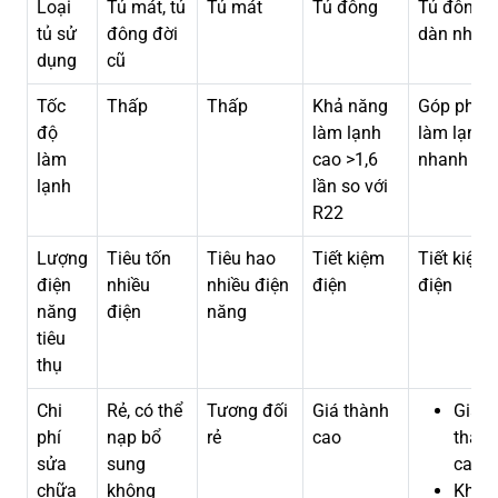
Loại
Tủ mát, tủ
Tủ mát
Tủ đông
Tủ đông
tủ sử
đông đời
dàn nhôm
dụng
cũ
Tốc
Thấp
Thấp
Khả năng
Góp phần
độ
làm lạnh
làm lạnh
làm
cao >1,6
nhanh
lạnh
lần so với
R22
Lượng
Tiêu tốn
Tiêu hao
Tiết kiệm
Tiết kiệm
điện
nhiều
nhiều điện
điện
điện
năng
điện
năng
tiêu
thụ
Chi
Rẻ, có thể
Tương đối
Giá thành
Giá
phí
nạp bổ
rẻ
cao
thàn
sửa
sung
cao
chữa
không
Khó