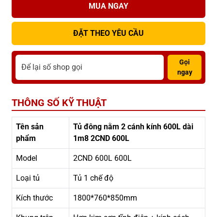
MUA NGAY
ĐẶT THEO YÊU CẦU
Gọi
ngay
THÔNG SỐ KỸ THUẬT
Tên sản
Tủ đông nằm 2 cánh kính 600L dài
phẩm
1m8 2CND 600L
Model
2CND 600L 600L
Loại tủ
Tủ 1 chế độ
Kích thước
1800*760*850mm