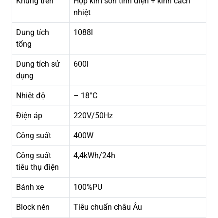
Khung trên
Hợp kim sơn tĩnh điện + kính cách
nhiệt
Dung tích
1088l
tổng
Dung tích sử
600l
dụng
Nhiệt độ
– 18°C
Điện áp
220V/50Hz
Công suất
400W
Công suất
4,4kWh/24h
tiêu thụ điện
Bánh xe
100%PU
Block nén
Tiêu chuẩn châu Âu