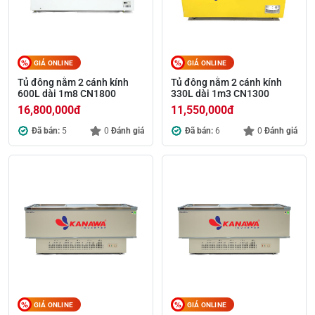
GIÁ ONLINE
GIÁ ONLINE
Tủ đông nằm 2 cánh kính
Tủ đông nằm 2 cánh kính
600L dài 1m8 CN1800
330L dài 1m3 CN1300
16,800,000
đ
11,550,000
đ
Đã bán:
5
0
Đánh giá
Đã bán:
6
0
Đánh giá
GIÁ ONLINE
GIÁ ONLINE