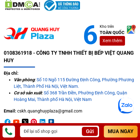
Kho trên
TOÀN QUỐC
Xem thêm
0108361918 - CÔNG TY TNHH THIẾT BỊ BẾP VIỆT QUANG
HUY
Địa chỉ:
Văn phòng
:
Số 10 Ngõ 115 Đường Định Công, Phường Phương
Liệt, Thành Phố Hà Nội, Việt Nam.
Cơ sở sản xuất
:
Số 368 Trần Điền, Phường Định Công, Quận
Hoàng Mai, Thành phố Hà Nội, Việt Nam
Email:
cskh.quanghuyplaza@gmail.com
Tổng đài tư vấn:
09666 23 666
Gửi
MUA NGAY