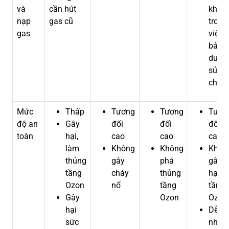
và
cần hút
khăn
nạp
gas cũ
trong
gas
việc
bảo
dưỡn
sửa
chữa
Mức
Thấp
Tương
Tương
Tươn
độ an
Gây
đối
đối
đối
toàn
hại,
cao
cao
cao
làm
Không
Không
Khôn
thủng
gây
phá
gây
tầng
cháy
thủng
hại
Ozon
nổ
tầng
tầng
Gây
Ozon
Ozon
hại
Dễ bị
sức
nhiễ