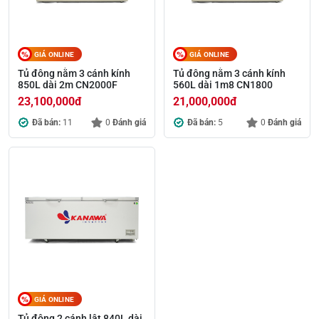
GIÁ ONLINE
GIÁ ONLINE
Tủ đông nằm 3 cánh kính
Tủ đông nằm 3 cánh kính
850L dài 2m CN2000F
560L dài 1m8 CN1800
23,100,000
đ
21,000,000
đ
Đã bán:
11
0
Đánh giá
Đã bán:
5
0
Đánh giá
GIÁ ONLINE
Tủ đông 2 cánh lật 840L dài