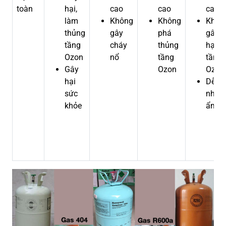
toàn
hại,
cao
cao
cao
làm
Không
Không
Khôn
thủng
gây
phá
gây
tầng
cháy
thủng
hại
Ozon
nổ
tầng
tầng
Gây
Ozon
Ozon
hại
Dễ bị
sức
nhiễ
khỏe
ẩm