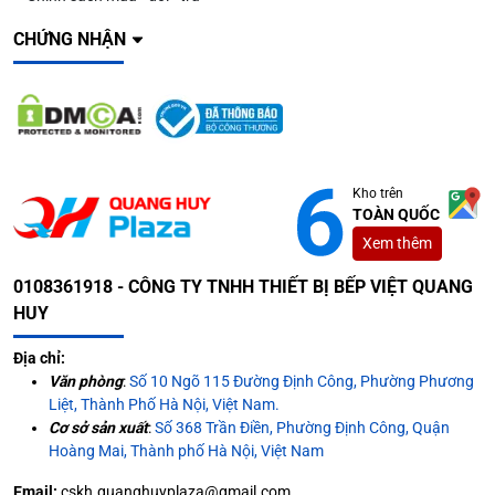
CHỨNG NHẬN
Kho trên
TOÀN QUỐC
Xem thêm
0108361918 - CÔNG TY TNHH THIẾT BỊ BẾP VIỆT QUANG
HUY
Địa chỉ:
Văn phòng
:
Số 10 Ngõ 115 Đường Định Công, Phường Phương
Liệt, Thành Phố Hà Nội, Việt Nam.
Cơ sở sản xuất
:
Số 368 Trần Điền, Phường Định Công, Quận
Hoàng Mai, Thành phố Hà Nội, Việt Nam
Email:
cskh.quanghuyplaza@gmail.com