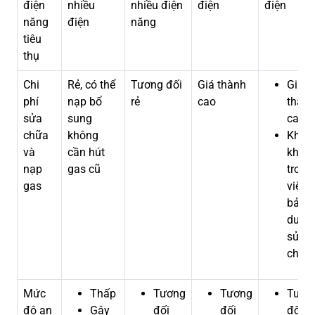
điện
nhiều
nhiều điện
điện
điện
năng
điện
năng
tiêu
thụ
Chi
Rẻ, có thể
Tương đối
Giá thành
Giá
phí
nạp bổ
rẻ
cao
thàn
sửa
sung
cao
chữa
không
Khó
và
cần hút
khăn
nạp
gas cũ
trong
gas
việc
bảo
dưỡn
sửa
chữa
Mức
Thấp
Tương
Tương
Tươn
độ an
Gây
đối
đối
đối