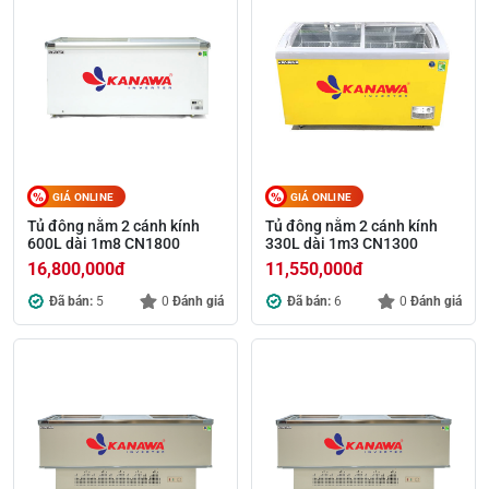
GIÁ ONLINE
GIÁ ONLINE
Tủ đông nằm 2 cánh kính
Tủ đông nằm 2 cánh kính
600L dài 1m8 CN1800
330L dài 1m3 CN1300
16,800,000
đ
11,550,000
đ
Đã bán:
5
0
Đánh giá
Đã bán:
6
0
Đánh giá