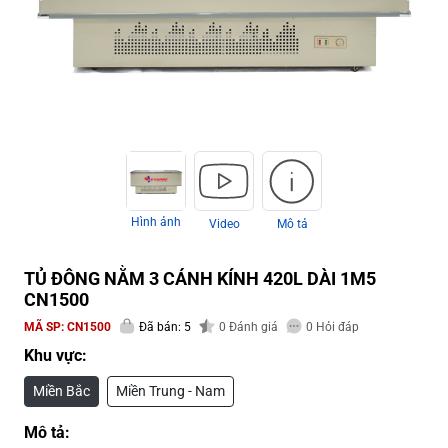
Hình ảnh
Video
Mô tả
TỦ ĐÔNG NẰM 3 CÁNH KÍNH 420L DÀI 1M5
CN1500
MÃ SP:
CN1500
Đã bán: 5
0
Đánh giá
0
Hỏi đáp
Khu vực:
Miền Bắc
Miền Trung - Nam
Mô tả: