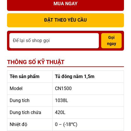
MUA NGAY
ĐẶT THEO YÊU CẦU
Gọi
ngay
THÔNG SỐ KỸ THUẬT
Tên sản phẩm
Tủ đông nằm 1,5m
Model
CN1500
Dung tích
1038L
Dung tích chứa
420L
Nhiệt độ
0 – (-18℃)