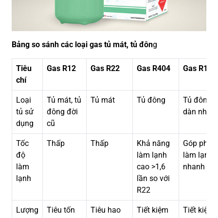
Bảng so sánh các loại gas tủ mát, tủ đôn
g
Tiêu
Gas R12
Gas R22
Gas R404
Gas R134
chí
Loại
Tủ mát, tủ
Tủ mát
Tủ đông
Tủ đông
tủ sử
đông đời
dàn nhôm
dụng
cũ
Tốc
Thấp
Thấp
Khả năng
Góp phần
độ
làm lạnh
làm lạnh
làm
cao >1,6
nhanh
lạnh
lần so với
R22
Lượng
Tiêu tốn
Tiêu hao
Tiết kiệm
Tiết kiệm