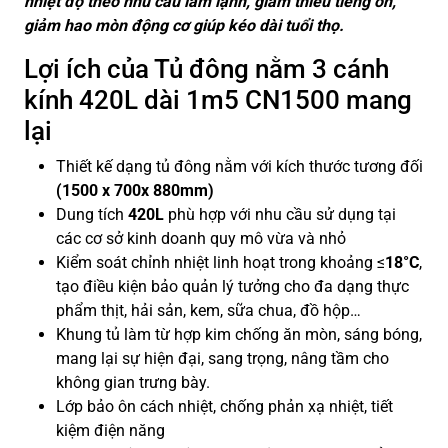
nhiệt độ theo nhu cầu làm lạnh, giảm thiểu tiếng ồn,
giảm hao mòn động cơ giúp kéo dài tuổi thọ.
Lợi ích của Tủ đông nằm 3 cánh
kính 420L dài 1m5 CN1500 mang
lại
Thiết kế dạng tủ đông nằm với kích thước tương đối
(1500 x 700x 880mm)
Dung tích
420L
phù hợp với nhu cầu sử dụng tại
các cơ sở kinh doanh quy mô vừa và nhỏ
Kiểm soát chỉnh nhiệt linh hoạt trong khoảng ≤
18°C
,
tạo điều kiện bảo quản lý tưởng cho đa dạng thực
phẩm thịt, hải sản, kem, sữa chua, đồ hộp…
Khung tủ làm từ hợp kim chống ăn mòn, sáng bóng,
mang lại sự hiện đại, sang trọng, nâng tầm cho
không gian trưng bày.
Lớp bảo ôn cách nhiệt, chống phản xạ nhiệt, tiết
kiệm điện năng