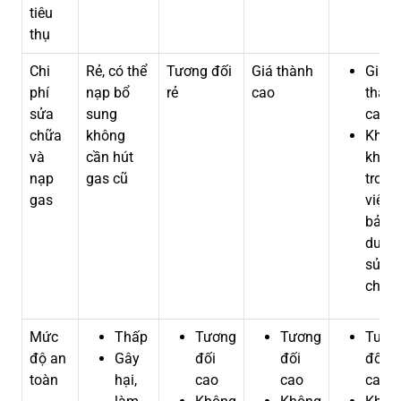
tiêu
thụ
Chi
Rẻ, có thể
Tương đối
Giá thành
Giá
phí
nạp bổ
rẻ
cao
thàn
sửa
sung
cao
chữa
không
Khó
và
cần hút
khăn
nạp
gas cũ
trong
gas
việc
bảo
dưỡn
sửa
chữa
Mức
Thấp
Tương
Tương
Tươn
độ an
Gây
đối
đối
đối
toàn
hại,
cao
cao
cao