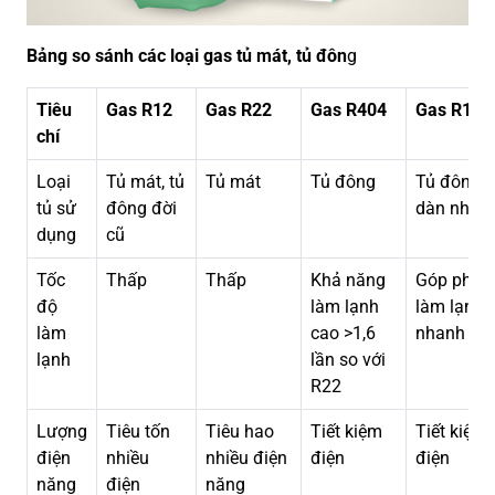
Bảng so sánh các loại gas tủ mát, tủ đôn
g
Tiêu
Gas R12
Gas R22
Gas R404
Gas R134
chí
Loại
Tủ mát, tủ
Tủ mát
Tủ đông
Tủ đông
tủ sử
đông đời
dàn nhôm
dụng
cũ
Tốc
Thấp
Thấp
Khả năng
Góp phần
độ
làm lạnh
làm lạnh
làm
cao >1,6
nhanh
lạnh
lần so với
R22
Lượng
Tiêu tốn
Tiêu hao
Tiết kiệm
Tiết kiệm
điện
nhiều
nhiều điện
điện
điện
năng
điện
năng