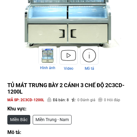
Hình ảnh
Video
Mô tả
TỦ MÁT TRƯNG BÀY 2 CÁNH 3 CHẾ ĐỘ 2C3CD-
1200L
MÃ SP:
2C3CD-1200L
Đã bán: 8
0
Đánh giá
0
Hỏi đáp
Khu vực:
Miền Bắc
Miền Trung - Nam
Mô tả: