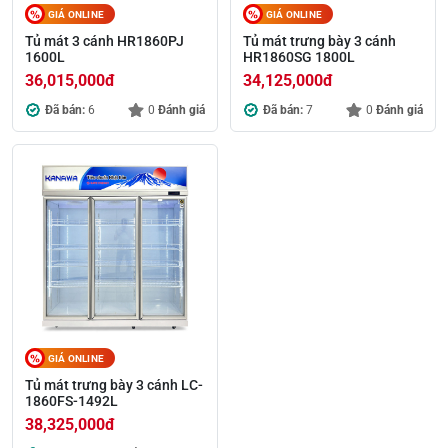
GIÁ ONLINE
GIÁ ONLINE
Tủ mát 3 cánh HR1860PJ
Tủ mát trưng bày 3 cánh
1600L
HR1860SG 1800L
36,015,000
đ
34,125,000
đ
Đã bán:
6
0
Đánh giá
Đã bán:
7
0
Đánh giá
GIÁ ONLINE
Tủ mát trưng bày 3 cánh LC-
1860FS-1492L
38,325,000
đ