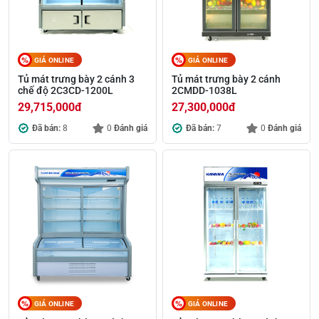
GIÁ ONLINE
GIÁ ONLINE
Tủ mát trưng bày 2 cánh 3
Tủ mát trưng bày 2 cánh
chế độ 2C3CD-1200L
2CMDD-1038L
29,715,000
đ
27,300,000
đ
Đã bán:
8
0
Đánh giá
Đã bán:
7
0
Đánh giá
GIÁ ONLINE
GIÁ ONLINE