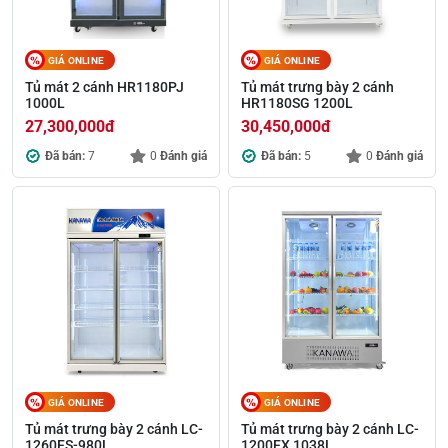
GIÁ ONLINE
GIÁ ONLINE
Tủ mát 2 cánh HR1180PJ
Tủ mát trưng bày 2 cánh
1000L
HR1180SG 1200L
27,300,000
đ
30,450,000
đ
Đã bán:
7
0
Đánh giá
Đã bán:
5
0
Đánh giá
GIÁ ONLINE
GIÁ ONLINE
Tủ mát trưng bày 2 cánh LC-
Tủ mát trưng bày 2 cánh LC-
1260FS-980L
1200FX 1038L