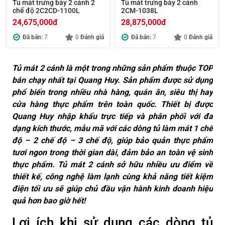
Tủ mát trưng bày 2 cánh 2
Tủ mát trưng bày 2 cánh
chế độ 2C2CD-1100L
2CM-1038L
24,675,000
đ
28,875,000
đ
Đã bán:
7
0
Đánh giá
Đã bán:
7
0
Đánh giá
Tủ mát 2 cánh là một trong những sản phẩm thuộc TOP
bán chạy nhất tại Quang Huy. Sản phẩm được sử dụng
phổ biến trong nhiều nhà hàng, quán ăn, siêu thị hay
cửa hàng thực phẩm trên toàn quốc. Thiết bị được
Quang Huy nhập khẩu trực tiếp và phân phối với đa
dạng kích thước, mẫu mã với các dòng tủ làm mát 1 chế
độ – 2 chế độ – 3 chế độ, giúp bảo quản thực phẩm
tươi ngon trong thời gian dài, đảm bảo an toàn vệ sinh
thực phẩm. Tủ mát 2 cánh sở hữu nhiều ưu điểm về
thiết kế, công nghệ làm lạnh cùng khả năng tiết kiệm
điện tối ưu sẽ giúp chủ đầu vận hành kinh doanh hiệu
quả hơn bao giờ hết!
Lợi ích khi sử dụng các dòng tủ