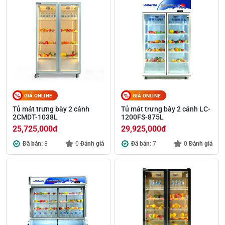
GIÁ ONLINE
GIÁ ONLINE
Tủ mát trưng bày 2 cánh
Tủ mát trưng bày 2 cánh LC-
2CMDT-1038L
1200FS-875L
25,725,000
đ
29,925,000
đ
Đã bán:
8
0
Đánh giá
Đã bán:
7
0
Đánh giá