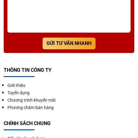
lạnh.
Chất liệu cao cấp, hạn chế rỉ sét và dễ vệ sinh, giúp
tủ luôn bền đẹp theo thời gian.
Thiết kế bánh xe chịu lực giúp việc di chuyển và bố
trí không gian trở nên thuận tiện hơn.
GỬI TƯ VẤN NHANH
Phù hợp với nhiều mô hình kinh doanh như: Quán
nước, nhà hàng, quán ăn, siêu thị, cửa hàng tiện
lợi…
THÔNG TIN CÔNG TY
Giới thiệu
Tuyển dụng
Chương trình khuyến mãi
Phương châm bán hàng
CHÍNH SÁCH CHUNG