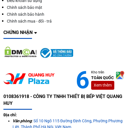
Điều khoản sử dụng
Chính sách bảo mật
Chính sách bảo hành
Chính sách mua - đổi - trả
CHỨNG NHẬN
Lợi ích khi sử dụng các dòng tủ mát 2 cánh
Đặc điểm nổi bật của tủ mát 2
cánh
Kho trên
# Thiết kế tổng quan
TOÀN QUỐC
Khung tủ được làm từ hợp kim sơn tĩnh điện cao
Xem thêm
cấp, chống gỉ sét, đảm bảo độ bền và tính thẩm mỹ
0108361918 - CÔNG TY TNHH THIẾT BỊ BẾP VIỆT QUANG
cao.
HUY
Địa chỉ:
Văn phòng
:
Số 10 Ngõ 115 Đường Định Công, Phường Phương
Liệt, Thành Phố Hà Nội, Việt Nam.