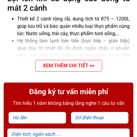
mát 2 cánh
Thiết kế 2 cánh rộng rãi, dung tích từ 875 – 1200L
giúp lưu trữ và bảo quản nhiều loại thực phẩm cùng
lúc: Nước uống, trái cây, thực phẩm tươi sống,…
Hệ thống làm lạnh tiên tiến (trực tiếp – gián tiếp)
giúp duy trì nhiệt độ ổn định, ngăn chặn vi khuẩn
phát triển, giữ thực phẩm luôn tươi ngon trong thời
gian dài.
XEM THÊM CHI TIẾT >>
Kết hợp đa dạng chế độ bảo quản (làm mát – đông
mềm – đông cứng), đáp ứng nhu cầu sử dụng đa
dạng.
Đăng ký tư vấn miễn phí
Trang bị gas R290 kết hợp dàn lạnh bằng đồng
nguyên chất, giúp giảm thiểu chi phí vận hành và
Tìm hiểu 1 năm không bằng lắng nghe 1 câu tư vấn
đảm bảo hiệu suất làm mát tối ưu.
Tủ có kệ chứa linh hoạt, dễ dàng sắp xếp thực
Họ tên
Số điện thoại
phẩm theo nhu cầu.
Cửa kính trong suốt dễ quan sát thực phẩm bên
Diện tích, ngân sách.....
trong mà không cần mở tủ, hạn chế thất thoát hơi