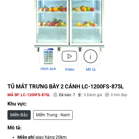
Hình ảnh
Video
Mô tả
TỦ MÁT TRƯNG BÀY 2 CÁNH LC-1200FS-875L
MÃ SP:
LC-1200FS-875L
Đã bán: 7
0
Đánh giá
0
Hỏi đáp
Khu vực:
Miền Bắc
Miền Trung - Nam
Mô tả:
Miễn phí
giao hàng 20km.