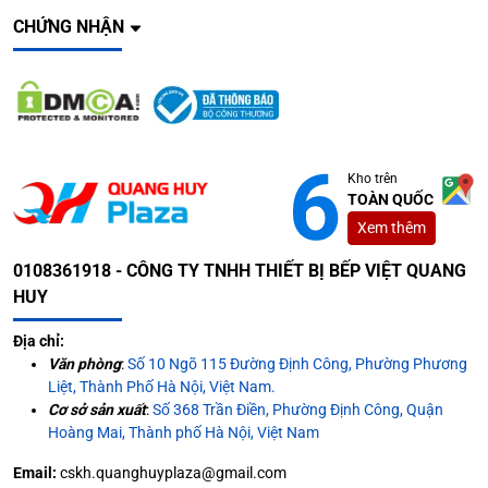
CHỨNG NHẬN
Kho trên
TOÀN QUỐC
Xem thêm
0108361918 - CÔNG TY TNHH THIẾT BỊ BẾP VIỆT QUANG
HUY
Địa chỉ:
Văn phòng
:
Số 10 Ngõ 115 Đường Định Công, Phường Phương
Liệt, Thành Phố Hà Nội, Việt Nam.
Cơ sở sản xuất
:
Số 368 Trần Điền, Phường Định Công, Quận
Hoàng Mai, Thành phố Hà Nội, Việt Nam
Email:
cskh.quanghuyplaza@gmail.com