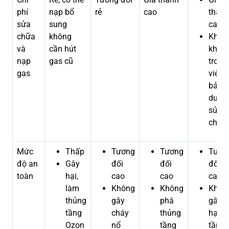
phí
nạp bổ
rẻ
cao
thàn
sửa
sung
cao
chữa
không
Khó
và
cần hút
khăn
nạp
gas cũ
trong
gas
việc
bảo
dưỡn
sửa
chữa
Mức
Thấp
Tương
Tương
Tươn
độ an
Gây
đối
đối
đối
toàn
hại,
cao
cao
cao
làm
Không
Không
Khôn
thủng
gây
phá
gây
tầng
cháy
thủng
hại
Ozon
nổ
tầng
tầng