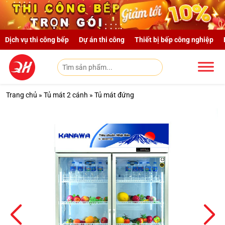
Skip to main content
Dịch vụ thi công bếp
Dự án thi công
Thiết bị bếp công nghiệp
Trang chủ
»
Tủ mát 2 cánh
»
Tủ mát đứng