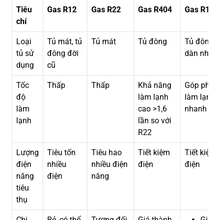
Tiêu
Gas R12
Gas R22
Gas R404
Gas R134
chí
Loại
Tủ mát, tủ
Tủ mát
Tủ đông
Tủ đông
tủ sử
đông đời
dàn nhôm
dụng
cũ
Tốc
Thấp
Thấp
Khả năng
Góp phần
độ
làm lạnh
làm lạnh
làm
cao >1,6
nhanh
lạnh
lần so với
R22
Lượng
Tiêu tốn
Tiêu hao
Tiết kiệm
Tiết kiệm
điện
nhiều
nhiều điện
điện
điện
năng
điện
năng
tiêu
thụ
Chi
Rẻ, có thể
Tương đối
Giá thành
Giá