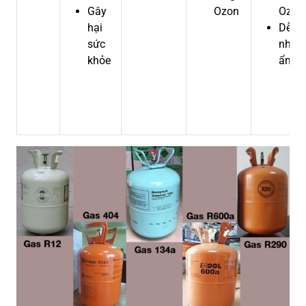
Gây
Ozon
Ozon
hại
Dễ bị
sức
nhiễ
khỏe
ẩm