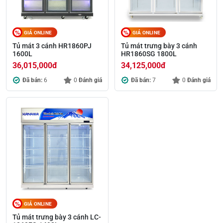
GIÁ ONLINE
GIÁ ONLINE
Tủ mát 3 cánh HR1860PJ
Tủ mát trưng bày 3 cánh
1600L
HR1860SG 1800L
36,015,000
đ
34,125,000
đ
Đã bán:
6
0
Đánh giá
Đã bán:
7
0
Đánh giá
GIÁ ONLINE
Tủ mát trưng bày 3 cánh LC-