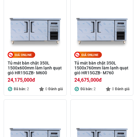
GIÁ ONLINE
GIÁ ONLINE
Tủ mát bàn chặt 350L
Tủ mát bàn chặt 350L
1500x600mm làm lạnh quạt
1500x760mm làm lạnh quạt
gió HR15GZB- M600
gió HR15GZB- M760
24,175,000
đ
24,675,000
đ
Đã bán:
2
0
Đánh giá
Đã bán:
2
0
Đánh giá