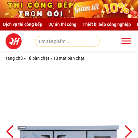
Skip to main content
Dịch vụ thi công bếp
Dự án thi công
Thiết bị bếp công nghiệp
Trang chủ
»
Tủ bàn chặt
»
Tủ mát bàn chặt