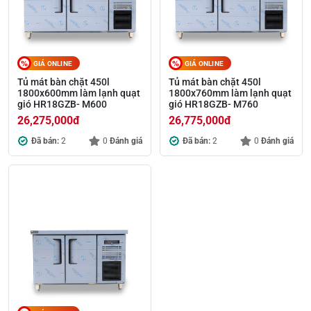
GIÁ ONLINE
GIÁ ONLINE
Tủ mát bàn chặt 450l
Tủ mát bàn chặt 450l
1800x600mm làm lạnh quạt
1800x760mm làm lạnh quạt
gió HR18GZB- M600
gió HR18GZB- M760
26,275,000
đ
26,775,000
đ
Đã bán:
2
0
Đánh giá
Đã bán:
2
0
Đánh giá