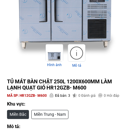
Hình ảnh
Mô tả
TỦ MÁT BÀN CHẶT 250L 1200X600MM LÀM
LẠNH QUẠT GIÓ HR12GZB- M600
MÃ SP:
HR12GZB- M600
Đã bán: 3
0
Đánh giá
0
Hỏi đáp
Khu vực:
Miền Bắc
Miền Trung - Nam
Mô tả: