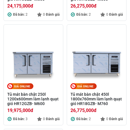
24,175,000
đ
26,275,000
đ
Đã bán:
2
0
Đánh giá
Đã bán:
2
0
Đánh giá
GIÁ ONLINE
GIÁ ONLINE
Tủ mát bàn chặt 250l
Tủ mát bàn chặt 450l
1200x600mm làm lạnh quạt
1800x760mm làm lạnh quạt
gió HR12GZB- M600
gió HR18GZB- M760
19,975,000
đ
26,775,000
đ
Đã bán:
3
0
Đánh giá
Đã bán:
2
0
Đánh giá