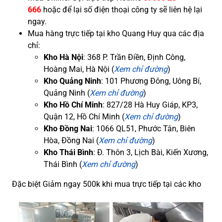
666
hoặc để lại số điện thoại công ty sẽ liên hệ lại
ngay.
Mua hàng trực tiếp tại kho Quang Huy qua các địa
chỉ:
Kho Hà Nội
: 368 P. Trần Điền, Định Công,
Hoàng Mai, Hà Nội (
Xem chỉ đường
)
Kho Quảng Ninh
: 101 Phương Đông, Uông Bí,
Quảng Ninh (
Xem chỉ đường
)
Kho Hồ Chí Minh
: 827/28 Hà Huy Giáp, KP3,
Quận 12, Hồ Chí Minh (
Xem chỉ đường
)
Kho Đồng Nai
: 1066 QL51, Phước Tân, Biên
Hòa, Đồng Nai (
Xem chỉ đường
)
Kho Thái Bình
: Đ. Thôn 3, Lịch Bài, Kiến Xương,
Thái Bình (
Xem chỉ đường
)
Đặc biệt Giảm ngay 500k khi mua trực tiếp tại các kho