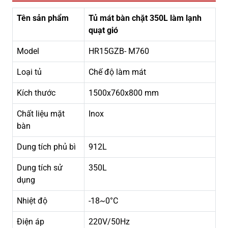
Tên sản phẩm
Tủ mát bàn chặt 350L làm lạnh
quạt gió
Model
HR15GZB- M760
Loại tủ
Chế độ làm mát
Kích thước
1500x760x800 mm
Chất liệu mặt
Inox
bàn
Dung tích phủ bì
912L
Dung tích sử
350L
dụng
Nhiệt độ
-18~0°C
Điện áp
220V/50Hz