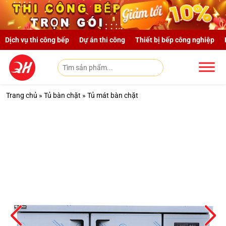
Skip to main content
Dịch vụ thi công bếp
Dự án thi công
Thiết bị bếp công nghiệp
Trang chủ
»
Tủ bàn chặt
»
Tủ mát bàn chặt