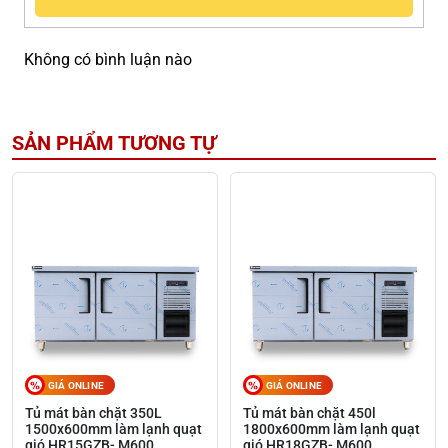
Không có bình luận nào
SẢN PHẨM TƯƠNG TỰ
GIÁ ONLINE
GIÁ ONLINE
Tủ mát bàn chặt 350L
Tủ mát bàn chặt 450l
1500x600mm làm lạnh quạt
1800x600mm làm lạnh quạt
gió HR15GZB- M600
gió HR18GZB- M600