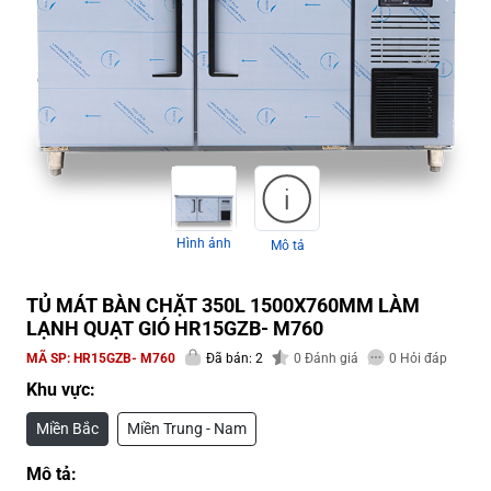
Hình ảnh
Mô tả
TỦ MÁT BÀN CHẶT 350L 1500X760MM LÀM
LẠNH QUẠT GIÓ HR15GZB- M760
MÃ SP:
HR15GZB- M760
Đã bán: 2
0
Đánh giá
0
Hỏi đáp
Khu vực:
Miền Bắc
Miền Trung - Nam
Mô tả: