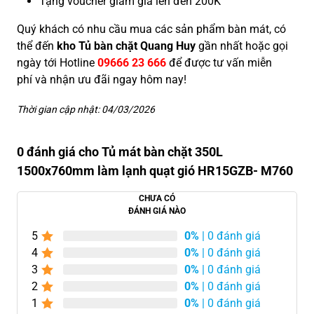
Tặng voucher giảm giá lên đến 200K
Quý khách có nhu cầu mua các sản phẩm bàn mát, có
thể đến
kho Tủ bàn chặt Quang Huy
gần nhất hoặc gọi
ngày tới Hotline
09666 23 666
để được tư vấn miễn
phí và nhận ưu đãi ngay hôm nay!
Thời gian cập nhật: 04/03/2026
0 đánh giá cho Tủ mát bàn chặt 350L
1500x760mm làm lạnh quạt gió HR15GZB- M760
CHƯA CÓ
ĐÁNH GIÁ NÀO
5
0%
| 0 đánh giá
4
0%
| 0 đánh giá
3
0%
| 0 đánh giá
2
0%
| 0 đánh giá
1
0%
| 0 đánh giá