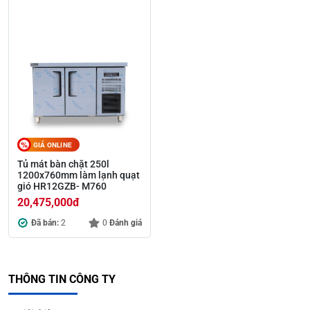
GIÁ ONLINE
Tủ mát bàn chặt 250l
1200x760mm làm lạnh quạt
gió HR12GZB- M760
20,475,000
đ
Đã bán:
2
0
Đánh giá
THÔNG TIN CÔNG TY