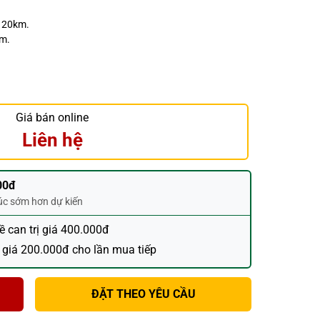
h 20km.
ăm.
Giá bán online
Liên hệ
00đ
húc sớm hơn dự kiến
đề can trị giá 400.000đ
 giá 200.000đ cho lần mua tiếp
ĐẶT THEO YÊU CẦU