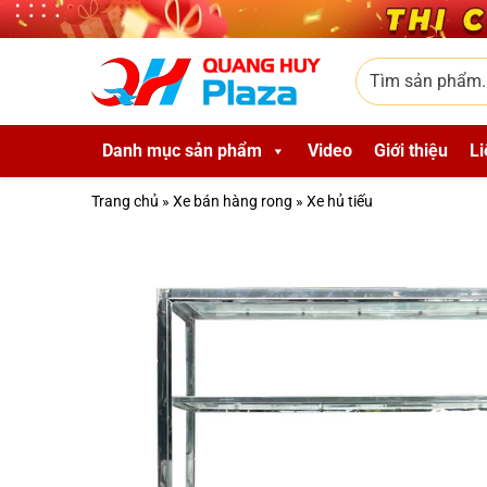
Skip to main content
Tìm sản phẩm
Danh mục sản phẩm
Video
Giới thiệu
Li
Trang chủ
»
Xe bán hàng rong
»
Xe hủ tiếu