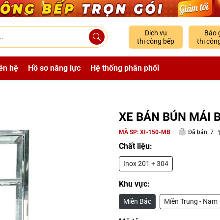
Dịch vụ
Báo 
thi công bếp
thi côn
ên hệ
Hồ sơ năng lực
Hệ thống phân phối
XE BÁN BÚN MÁI 
MÃ SP:
XI-150-MB
Đã bán: 7
Chất liệu:
Inox 201 + 304
Khu vực:
Miền Bắc
Miền Trung - Nam