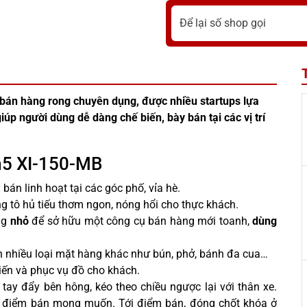
bán hàng rong chuyên dụng, được nhiều startups lựa
iúp người dùng dễ dàng chế biến, bày bán tại các vị trí
1m5 XI-150-MB
 bán linh hoạt tại các góc phố, vỉa hè.
ng tô hủ tiếu thơm ngon, nóng hổi cho thực khách.
ng
nhỏ
để sở hữu một công cụ bán hàng mới toanh,
dùng
n nhiều loại mặt hàng khác như bún, phở, bánh đa cua…
biến và phục vụ đồ cho khách.
ay đẩy bên hông, kéo theo chiều ngược lại với thân xe.
i điểm bán mong muốn. Tới điểm bán, đóng chốt khóa ở