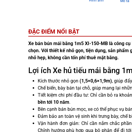
Hình ảnh
Mô tả
ĐẶC ĐIỂM NỔI BẬT
Xe bán bún mái bằng 1m5 XI-150-MB là công cụ 
chọn. Với thiết kế nhỏ gọn, tiện dụng, sản phẩm g
nhỏ hẹp, không cần tốn phí thuê mặt bằng.
Lợi ích Xe hủ tiếu mái bằng 
Kích thước nhỏ gọn
(1,5×0,6×1,9m)
, giúp đẩy
Chế biến, bày bán tại chỗ, giúp mang lại nhữ
Tiết kiệm chi phí đầu tư: Chỉ cần bỏ ra khoả
bền tới 10 năm
.
Bên cạnh bán bún mọc, xe có thể phục vụ bá
Đảm bảo an toàn vệ sinh khi trưng bày, chế 
Vận hành đơn giản: Chỉ cần nắm chắc phần t
Chỉnh hướng phù hợp qua bộ phận để đi tớ