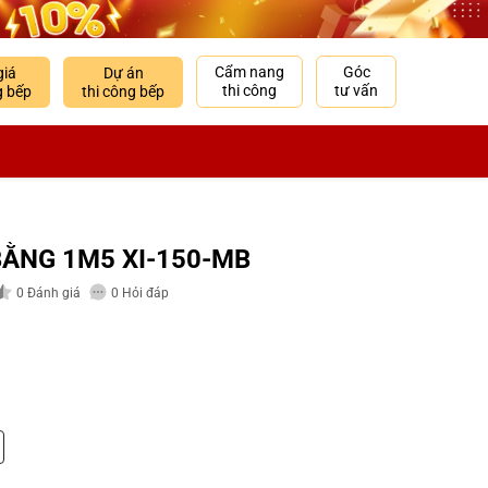
Cẩm nang
Góc
giá
Dự án
thi công
tư vấn
g bếp
thi công bếp
BẰNG 1M5 XI-150-MB
0
Đánh giá
0
Hỏi đáp