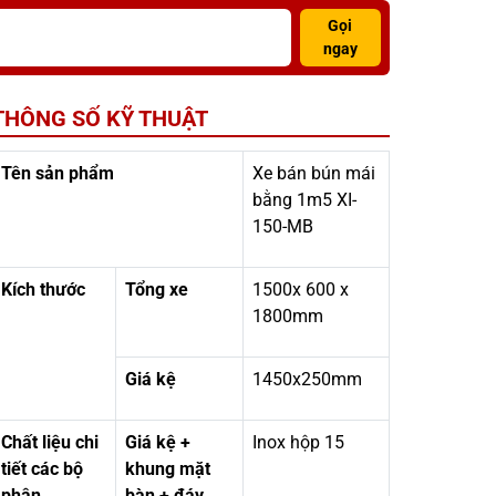
Gọi
ngay
THÔNG SỐ KỸ THUẬT
Tên sản phẩm
Xe bán bún mái
bằng 1m5 XI-
150-MB
Kích thước
Tổng xe
1500x 600 x
1800mm
Giá kệ
1450x250mm
Chất liệu chi
Giá kệ +
Inox hộp 15
tiết các bộ
khung mặt
phận
bàn + đáy