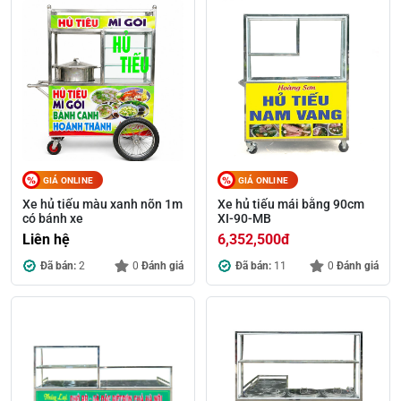
GIÁ ONLINE
GIÁ ONLINE
Xe hủ tiếu màu xanh nõn 1m
Xe hủ tiếu mái bằng 90cm
có bánh xe
XI-90-MB
Liên hệ
6,352,500
đ
Đã bán:
2
0
Đánh giá
Đã bán:
11
0
Đánh giá