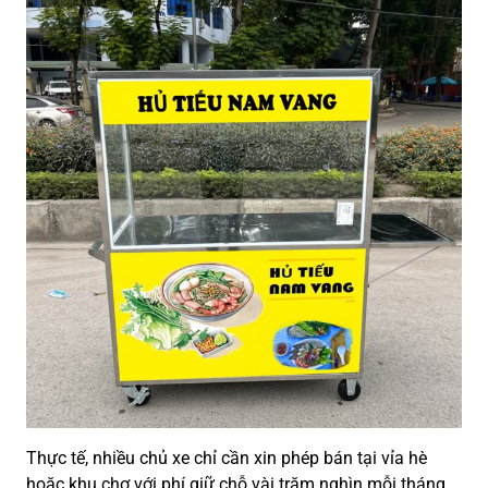
Thực tế, nhiều chủ xe chỉ cần xin phép bán tại vỉa hè
hoặc khu chợ với phí giữ chỗ vài trăm nghìn mỗi tháng.