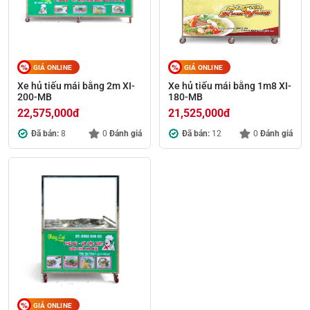
GIÁ ONLINE
GIÁ ONLINE
Xe hủ tiếu mái bằng 2m XI-
Xe hủ tiếu mái bằng 1m8 XI-
200-MB
180-MB
22,575,000
đ
21,525,000
đ
Đã bán:
8
0
Đánh giá
Đã bán:
12
0
Đánh giá
GIÁ ONLINE