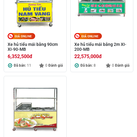
GIÁ ONLINE
GIÁ ONLINE
Xe hủ tiếu mái bằng 90cm
Xe hủ tiếu mái bằng 2m XI-
XI-90-MB
200-MB
6,352,500
đ
22,575,000
đ
Đã bán:
11
0
Đánh giá
Đã bán:
8
0
Đánh giá