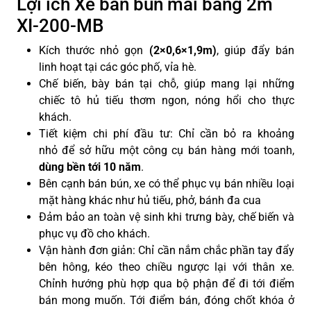
Lợi ích Xe bán bún mái bằng 2m
XI-200-MB
Kích thước nhỏ gọn
(2×0,6×1,9m)
, giúp đẩy bán
linh hoạt tại các góc phố, vỉa hè.
Chế biến, bày bán tại chỗ, giúp mang lại những
chiếc tô hủ tiếu thơm ngon, nóng hổi cho thực
khách.
Tiết kiệm chi phí đầu tư: Chỉ cần bỏ ra khoảng
nhỏ
để sở hữu một công cụ bán hàng mới toanh,
dùng
bền tới 10 năm
.
Bên cạnh bán bún, xe có thể phục vụ bán nhiều loại
mặt hàng khác như hủ tiếu, phở, bánh đa cua
Đảm bảo an toàn vệ sinh khi trưng bày, chế biến và
phục vụ đồ cho khách.
Vận hành đơn giản: Chỉ cần nắm chắc phần tay đẩy
bên hông, kéo theo chiều ngược lại với thân xe.
Chỉnh hướng phù hợp qua bộ phận để đi tới điểm
bán mong muốn. Tới điểm bán, đóng chốt khóa ở