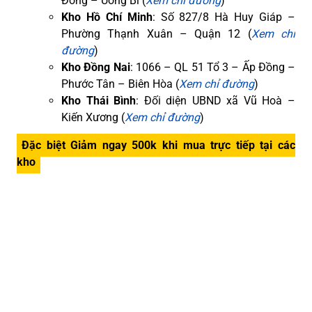
Đông – Uông Bí (
Xem chỉ đường
)
Kho Hồ Chí Minh
: Số 827/8 Hà Huy Giáp –
Phường Thạnh Xuân – Quận 12 (
Xem chỉ
đường
)
Kho Đồng Nai
: 1066 – QL 51 Tổ 3 – Ấp Đồng –
Phước Tân – Biên Hòa (
Xem chỉ đường
)
Kho Thái Bình
: Đối diện UBND xã Vũ Hoà –
Kiến Xương (
Xem chỉ đường
)
Đặc biệt Giảm ngay 500k khi mua trực tiếp tại các
kho