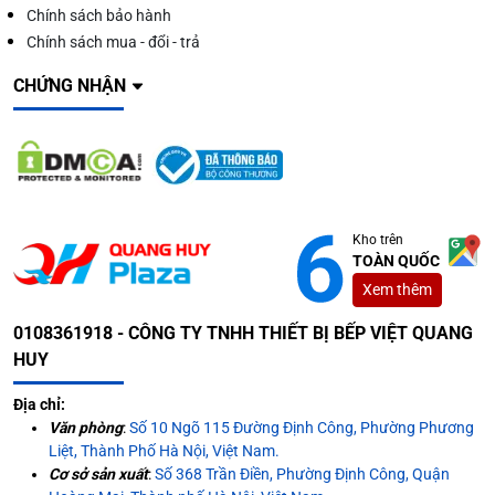
Chính sách bảo hành
Chính sách mua - đổi - trả
CHỨNG NHẬN
Kho trên
TOÀN QUỐC
Xem thêm
0108361918 - CÔNG TY TNHH THIẾT BỊ BẾP VIỆT QUANG
HUY
Địa chỉ:
Văn phòng
:
Số 10 Ngõ 115 Đường Định Công, Phường Phương
Liệt, Thành Phố Hà Nội, Việt Nam.
Cơ sở sản xuất
:
Số 368 Trần Điền, Phường Định Công, Quận