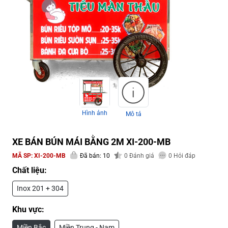
Hình ảnh
Mô tả
XE BÁN BÚN MÁI BẰNG 2M XI-200-MB
MÃ SP:
XI-200-MB
Đã bán: 10
0
Đánh giá
0
Hỏi đáp
Chất liệu:
Inox 201 + 304
Khu vực:
Miền Bắc
Miền Trung - Nam