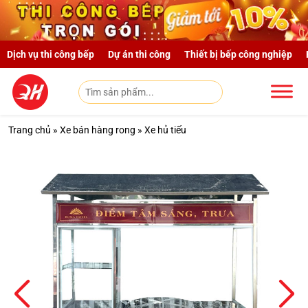
Skip to main content
Dịch vụ thi công bếp
Dự án thi công
Thiết bị bếp công nghiệp
Trang chủ
»
Xe bán hàng rong
»
Xe hủ tiếu