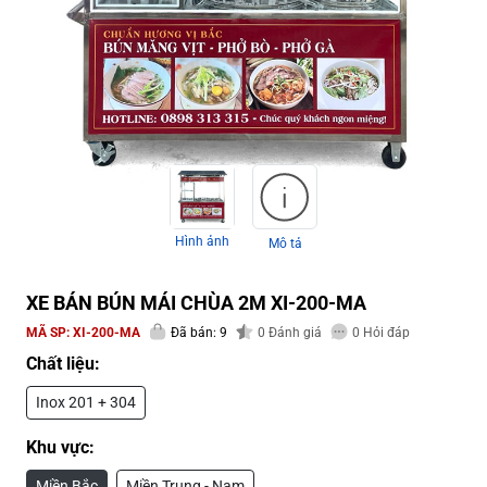
Hình ảnh
Mô tả
XE BÁN BÚN MÁI CHÙA 2M XI-200-MA
MÃ SP:
XI-200-MA
Đã bán: 9
0
Đánh giá
0
Hỏi đáp
Chất liệu:
Inox 201 + 304
Khu vực:
Miền Bắc
Miền Trung - Nam