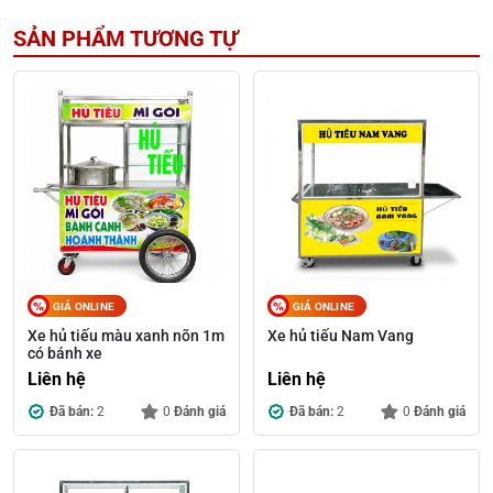
SẢN PHẨM TƯƠNG TỰ
GIÁ ONLINE
GIÁ ONLINE
Xe hủ tiếu màu xanh nõn 1m
Xe hủ tiếu Nam Vang
có bánh xe
Liên hệ
Liên hệ
Đã bán:
2
0
Đánh giá
Đã bán:
2
0
Đánh giá