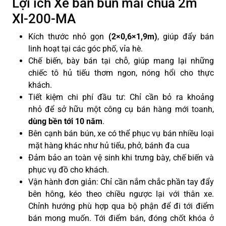
Lợi ích Xe bán bún mái chùa 2m
XI-200-MA
Kích thước nhỏ gọn
(2×0,6×1,9m)
, giúp đẩy bán
linh hoạt tại các góc phố, vỉa hè.
Chế biến, bày bán tại chỗ, giúp mang lại những
chiếc tô hủ tiếu thơm ngon, nóng hổi cho thực
khách.
Tiết kiệm chi phí đầu tư: Chỉ cần bỏ ra khoảng
nhỏ
để sở hữu một công cụ bán hàng mới toanh,
dùng
bền tới 10 năm
.
Bên cạnh bán bún, xe có thể phục vụ bán nhiều loại
mặt hàng khác như hủ tiếu, phở, bánh đa cua
Đảm bảo an toàn vệ sinh khi trưng bày, chế biến và
phục vụ đồ cho khách.
Vận hành đơn giản: Chỉ cần nắm chắc phần tay đẩy
bên hông, kéo theo chiều ngược lại với thân xe.
Chỉnh hướng phù hợp qua bộ phận để đi tới điểm
bán mong muốn. Tới điểm bán, đóng chốt khóa ở