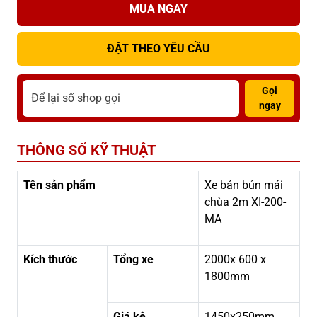
MUA NGAY
ĐẶT THEO YÊU CẦU
Gọi
ngay
THÔNG SỐ KỸ THUẬT
Tên sản phẩm
Xe bán bún mái
chùa 2m XI-200-
MA
Kích thước
Tổng xe
2000x 600 x
1800mm
Giá kệ
1450x250mm