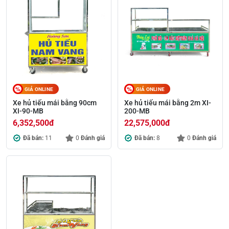
GIÁ ONLINE
GIÁ ONLINE
Xe hủ tiếu mái bằng 90cm
Xe hủ tiếu mái bằng 2m XI-
XI-90-MB
200-MB
6,352,500
đ
22,575,000
đ
Đã bán:
11
0
Đánh giá
Đã bán:
8
0
Đánh giá