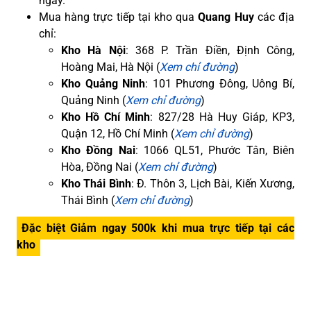
ngay.
Mua hàng trực tiếp tại kho qua
Quang Huy
các địa
chỉ:
Kho Hà Nội
: 368 P. Trần Điền, Định Công,
Hoàng Mai, Hà Nội (
Xem chỉ đường
)
Kho Quảng Ninh
: 101 Phương Đông, Uông Bí,
Quảng Ninh (
Xem chỉ đường
)
Kho Hồ Chí Minh
: 827/28 Hà Huy Giáp, KP3,
Quận 12, Hồ Chí Minh (
Xem chỉ đường
)
Kho Đồng Nai
: 1066 QL51, Phước Tân, Biên
Hòa, Đồng Nai (
Xem chỉ đường
)
Kho Thái Bình
: Đ. Thôn 3, Lịch Bài, Kiến Xương,
Thái Bình (
Xem chỉ đường
)
Đặc biệt Giảm ngay 500k khi mua trực tiếp tại các
kho