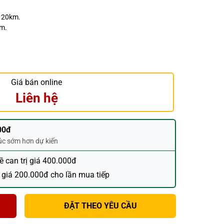
h 20km.
ăm.
Giá bán online
Liên hệ
00đ
húc sớm hơn dự kiến
đề can trị giá 400.000đ
 giá 200.000đ cho lần mua tiếp
ĐẶT THEO YÊU CẦU