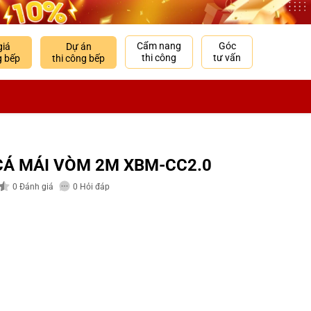
Cẩm nang
Góc
giá
Dự án
thi công
tư vấn
g bếp
thi công bếp
CÁ MÁI VÒM 2M XBM-CC2.0
0
Đánh giá
0
Hỏi đáp