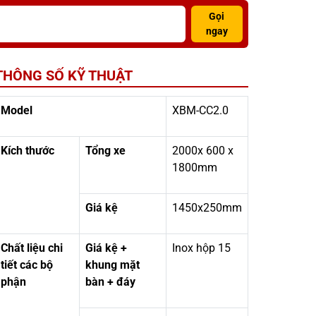
Gọi
ngay
THÔNG SỐ KỸ THUẬT
Model
XBM-CC2.0
Kích thước
Tổng xe
2000x 600 x
1800mm
Giá kệ
1450x250mm
Chất liệu chi
Giá kệ +
Inox hộp 15
tiết các bộ
khung mặt
phận
bàn + đáy