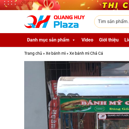
Skip to main content
Tìm sản phẩm
Danh mục sản phẩm
Video
Giới thiệu
Li
Trang chủ
»
Xe bánh mì
»
Xe bánh mì Chả Cá