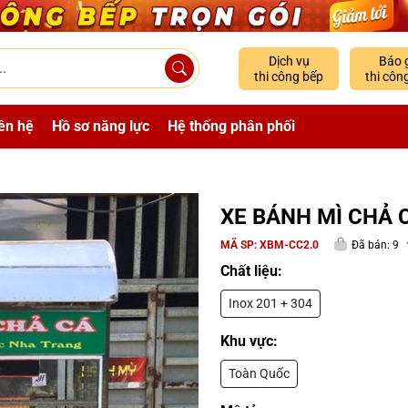
Dịch vụ
Báo 
thi công bếp
thi côn
ên hệ
Hồ sơ năng lực
Hệ thống phân phối
XE BÁNH MÌ CHẢ 
MÃ SP:
XBM-CC2.0
Đã bán: 9
Chất liệu:
Inox 201 + 304
Khu vực:
Toàn Quốc