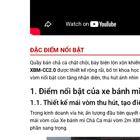
ĐẶC ĐIỂM NỔI BẬT
Quầy bán chả cá chật chội, bày biện lộn xộn khiế
XBM-CC2.0
được thiết kế rộng rãi, bố trí khoa họ
vòm nổi bật còn tăng nhận diện, thu hút ánh nhìn
1. Điểm nổi bật của xe bánh
1.1. Thiết kế mái vòm thu hút, tạo đ
Trong kinh doanh vỉa hè, ấn tượng đầu tiên quyế
mái vòm của Xe bánh mì Chả Cá mái vòm 2m XBM
phần sang trọng.