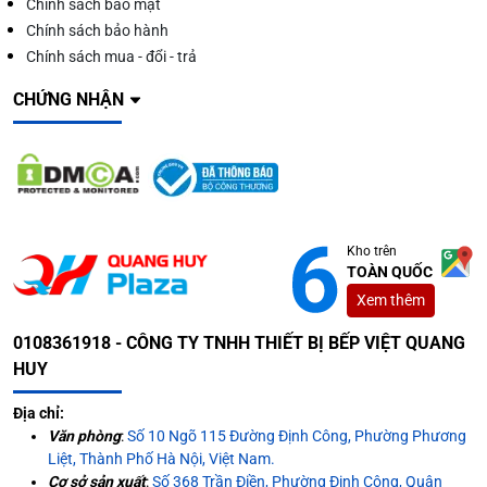
Chính sách bảo mật
Chính sách bảo hành
Chính sách mua - đổi - trả
CHỨNG NHẬN
Kho trên
TOÀN QUỐC
Xem thêm
0108361918 - CÔNG TY TNHH THIẾT BỊ BẾP VIỆT QUANG
HUY
Địa chỉ:
Văn phòng
:
Số 10 Ngõ 115 Đường Định Công, Phường Phương
Liệt, Thành Phố Hà Nội, Việt Nam.
Cơ sở sản xuất
:
Số 368 Trần Điền, Phường Định Công, Quận