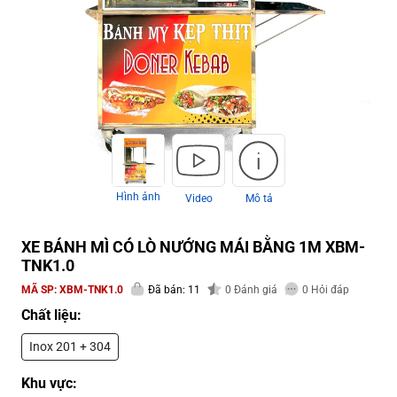
Hình ảnh
Video
Mô tả
XE BÁNH MÌ CÓ LÒ NƯỚNG MÁI BẰNG 1M XBM-
TNK1.0
MÃ SP:
XBM-TNK1.0
Đã bán: 11
0
Đánh giá
0
Hỏi đáp
Chất liệu:
Inox 201 + 304
Khu vực: