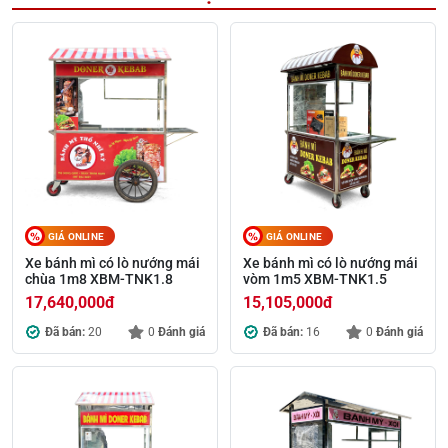
GIÁ ONLINE
GIÁ ONLINE
Xe bánh mì có lò nướng mái
Xe bánh mì có lò nướng mái
chùa 1m8 XBM-TNK1.8
vòm 1m5 XBM-TNK1.5
17,640,000
đ
15,105,000
đ
Đã bán:
20
0
Đánh giá
Đã bán:
16
0
Đánh giá