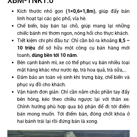
XBM-TNK1.0
Kích thước nhỏ gọn
(1×0,6×1,8m)
, giúp đẩy bán
linh hoạt tại các góc phố, vỉa hè.
Chế biến, bày bán tại chỗ, giúp mang lại những
chiếc bánh mì thơm ngon, nóng hổi cho thực khách.
Tiết kiệm chi phí đầu tư: Chỉ cần bỏ ra khoảng
8
,5 –
10 triệu
để sở hữu một công cụ bán hàng mới
toanh,
dùng
bền tới 10 năm
.
Bên cạnh bánh mì, xe có thể phục vụ bán nhiều loại
mặt hàng khác như nước ép, trà hoa quả, trà sữa,…
Đảm bảo an toàn vệ sinh khi trưng bày, chế biến và
phục vụ đồ cho khách.
Vận hành đơn giản: Chỉ cần nắm chắc phần tay đẩy
bên hông, kéo theo chiều ngược lại với thân xe.
Chỉnh hướng phù hợp qua bộ phận để đi tới điểm
bán mong muốn. Tới điểm bán, đóng chốt khóa ở
hai bánh trái lại rồi đứng bán là xong
.