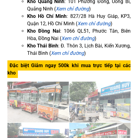
Kho Quảng Ninh
: 101 Phương Đông, Uông Bí,
Quảng Ninh (
Xem chỉ đường
)
Kho Hồ Chí Minh
: 827/28 Hà Huy Giáp, KP3,
Quận 12, Hồ Chí Minh (
Xem chỉ đường
)
Kho Đồng Nai
: 1066 QL51, Phước Tân, Biên
Hòa, Đồng Nai (
Xem chỉ đường
)
Kho Thái Bình
: Đ. Thôn 3, Lịch Bài, Kiến Xương,
Thái Bình (
Xem chỉ đường
)
Đặc biệt Giảm ngay 500k khi mua trực tiếp tại các
kho