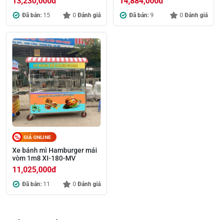
13,230,000
đ
14,884,000
đ
Đã bán:
15
0
Đánh giá
Đã bán:
9
0
Đánh giá
GIÁ ONLINE
Xe bánh mì Hamburger mái
vòm 1m8 XI-180-MV
11,025,000
đ
Đã bán:
11
0
Đánh giá