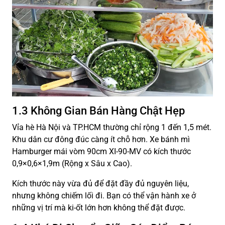
1.3 Không Gian Bán Hàng Chật Hẹp
Vỉa hè Hà Nội và TP.HCM thường chỉ rộng 1 đến 1,5 mét.
Khu dân cư đông đúc càng ít chỗ hơn. Xe bánh mì
Hamburger mái vòm 90cm XI-90-MV có kích thước
0,9×0,6×1,9m (Rộng x Sâu x Cao).
Kích thước này vừa đủ để đặt đầy đủ nguyên liệu,
nhưng không chiếm lối đi. Bạn có thể vận hành xe ở
những vị trí mà ki-ốt lớn hơn không thể đặt được.