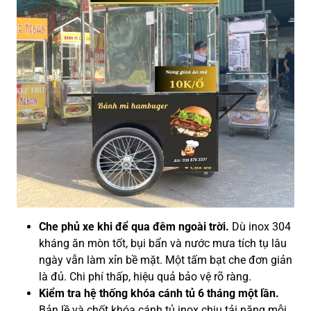
Che phủ xe khi để qua đêm ngoài trời.
Dù inox 304
kháng ăn mòn tốt, bụi bẩn và nước mưa tích tụ lâu
ngày vẫn làm xỉn bề mặt. Một tấm bạt che đơn giản
là đủ. Chi phí thấp, hiệu quả bảo vệ rõ ràng.
Kiểm tra hệ thống khóa cánh tủ 6 tháng một lần.
Bản lề và chốt khóa cánh tủ inox chịu tải nặng mỗi