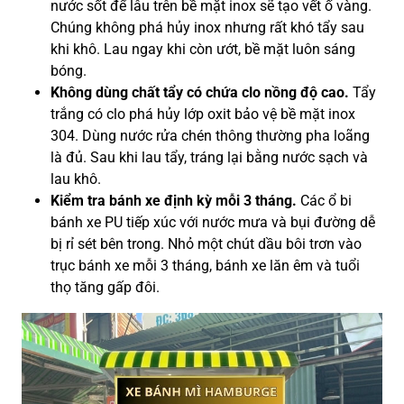
nước sốt để lâu trên bề mặt inox sẽ tạo vết ố vàng.
Chúng không phá hủy inox nhưng rất khó tẩy sau
khi khô. Lau ngay khi còn ướt, bề mặt luôn sáng
bóng.
Không dùng chất tẩy có chứa clo nồng độ cao.
Tẩy
trắng có clo phá hủy lớp oxit bảo vệ bề mặt inox
304. Dùng nước rửa chén thông thường pha loãng
là đủ. Sau khi lau tẩy, tráng lại bằng nước sạch và
lau khô.
Kiểm tra bánh xe định kỳ mỗi 3 tháng.
Các ổ bi
bánh xe PU tiếp xúc với nước mưa và bụi đường dễ
bị rỉ sét bên trong. Nhỏ một chút dầu bôi trơn vào
trục bánh xe mỗi 3 tháng, bánh xe lăn êm và tuổi
thọ tăng gấp đôi.