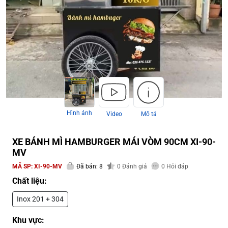
Hình ảnh
Video
Mô tả
XE BÁNH MÌ HAMBURGER MÁI VÒM 90CM XI-90-
MV
MÃ SP:
XI-90-MV
Đã bán: 8
0
Đánh giá
0
Hỏi đáp
Chất liệu:
Inox 201 + 304
Khu vực: