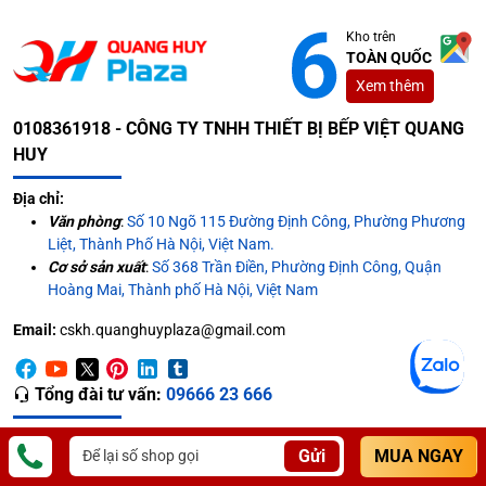
Kho trên
TOÀN QUỐC
Xem thêm
0108361918 - CÔNG TY TNHH THIẾT BỊ BẾP VIỆT QUANG
HUY
Địa chỉ:
Văn phòng
:
Số 10 Ngõ 115 Đường Định Công, Phường Phương
Liệt, Thành Phố Hà Nội, Việt Nam.
Cơ sở sản xuất
:
Số 368 Trần Điền, Phường Định Công, Quận
Hoàng Mai, Thành phố Hà Nội, Việt Nam
Email:
cskh.quanghuyplaza@gmail.com
Tổng đài tư vấn:
09666 23 666
Liên hệ bảo hành:
Gửi
MUA NGAY
Khu vực miền Bắc:
09666 23 666