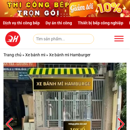
Skip to main content
Dịch vụ thi công bếp
Dự án thi công
Thiết bị bếp công nghiệp
Trang chủ
»
Xe bánh mì
»
Xe bánh mì Hamburger