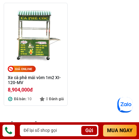
GIÁ ONLINE
Xe cà phê mái vòm 1m2 XI-
120-MV
8,904,000
đ
Đã bán:
10
0
Đánh giá
THÔNG TIN CÔNG TY
Gửi
MUA NGAY