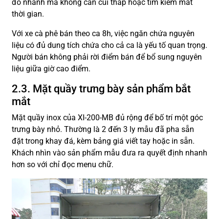
đồ nhanh mà không cần cúi thấp hoặc tìm kiếm mất
thời gian.
Với xe cà phê bán theo ca 8h, việc ngăn chứa nguyên
liệu có đủ dung tích chứa cho cả ca là yếu tố quan trọng.
Người bán không phải rời điểm bán để bổ sung nguyên
liệu giữa giờ cao điểm.
2.3. Mặt quầy trưng bày sản phẩm bắt
mắt
Mặt quầy inox của XI-200-MB đủ rộng để bố trí một góc
trưng bày nhỏ. Thường là 2 đến 3 ly mẫu đã pha sẵn
đặt trong khay đá, kèm bảng giá viết tay hoặc in sẵn.
Khách nhìn vào sản phẩm mẫu đưa ra quyết định nhanh
hơn so với chỉ đọc menu chữ.