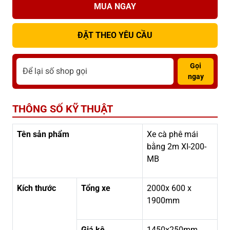
MUA NGAY
ĐẶT THEO YÊU CẦU
Gọi
ngay
THÔNG SỐ KỸ THUẬT
Tên sản phẩm
Xe cà phê mái
bằng 2m XI-200-
MB
Kích thước
Tổng xe
2000x 600 x
1900mm
Giá kệ
1450x250mm