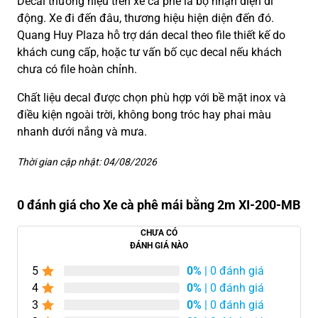
Decal thương hiệu trên xe cà phê là bộ nhận diện di
động. Xe đi đến đâu, thương hiệu hiện diện đến đó.
Quang Huy Plaza hỗ trợ dán decal theo file thiết kế do
khách cung cấp, hoặc tư vấn bố cục decal nếu khách
chưa có file hoàn chỉnh.
Chất liệu decal được chọn phù hợp với bề mặt inox và
điều kiện ngoài trời, không bong tróc hay phai màu
nhanh dưới nắng và mưa.
Thời gian cập nhật: 04/08/2026
0 đánh giá cho Xe cà phê mái bằng 2m XI-200-MB
CHƯA CÓ
ĐÁNH GIÁ NÀO
5
0%
| 0 đánh giá
4
0%
| 0 đánh giá
3
0%
| 0 đánh giá