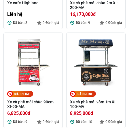
Xe cafe Highland
Xe cà phê mái chùa 2m XI-
200-MA
Liên hệ
16,170,000
đ
Đã bán:
3
0
Đánh giá
Đã bán:
9
0
Đánh giá
GIÁ ONLINE
GIÁ ONLINE
Xe cà phê mái chùa 90cm
Xe cà phê mái vòm 1m XI-
XI-90-MA
100-MV
6,825,000
đ
8,925,000
đ
Đã bán:
9
0
Đánh giá
Đã bán:
10
0
Đánh giá