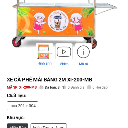
Hình ảnh
Video
Mô tả
XE CÀ PHÊ MÁI BẰNG 2M XI-200-MB
MÃ SP:
XI-200-MB
Đã bán: 8
0
Đánh giá
0
Hỏi đáp
Chất liệu:
Inox 201 + 304
Khu vực:
Miền Bắc
Miền Trung - Nam