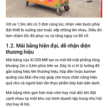
Với xe 1,5m, khi có 3 đơn cùng lúc, nhân viên buộc phải
đặt thiết bị xuống sàn hoặc xếp chồng lên nhau. Điều đó
làm chậm tốc độ phục vụ và tăng nguy cơ đổ vỡ.
1.2. Mái bằng hiện đại, dễ nhận diện
thương hiệu
Mái bằng của XI-200-MB tạo ra một bề mặt phẳng rộng
khoảng 2m x 0,6m phía trên xe. Đây là vị trí lý tưởng để
gắn bảng hiệu tên thương hiệu, hộp đèn hoặc banner
quảng cáo.Mái che này giúp che mưa chắn nắng hiệu
quả cho cả người bán lẫn thực phẩm bày bán bên dưới.
Mái bằng nhìn gọn hơn mái vòm hay mái dốc khi đặt
cạnh nhau tại một khu vực kinh doanh tập trung như hội
chợ hay lễ hội.